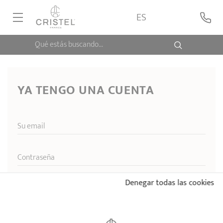
ES
Qué estás buscando...
CASA CRISTEL
COLECCIONES
YA TENGO UNA CUENTA
CONTACTO
Su email
Contraseña
Denegar todas las cookies
contraseña olvidada