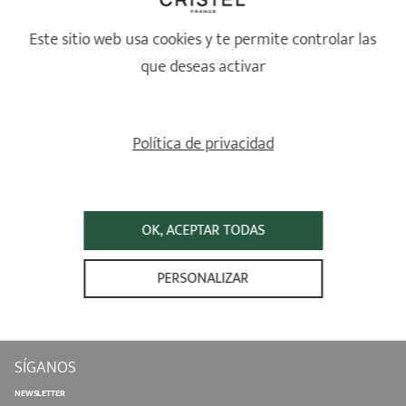
Este sitio web usa cookies y te permite controlar las
que deseas activar
Con un cuerpo de aluminio revestido con el antiadherente
®
Exceliss+ de alta resistencia, Cookway
ofrece una amplia
selección de productos con mango fijo o extraíble
Política de privacidad
OK, ACEPTAR TODAS
PRODUCTOS
CONSEILS D'UTILISATION
PERSONALIZAR
A PROPOS DE CRISTEL
EMPRESA CON UNA MISIÓN
COOKIES
SÍGANOS
NEWSLETTER