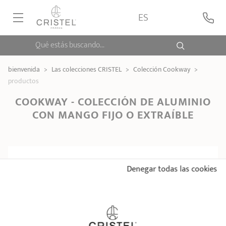
ES
Qué estás buscando...
CASA CRISTEL
bienvenida
>
Las colecciones CRISTEL
>
Colección Cookway
>
productos
COLECCIONES
COOKWAY - COLECCIÓN DE ALUMINIO
CONTACTO
CON MANGO FIJO O EXTRAÍBLE
Denegar todas las cookies