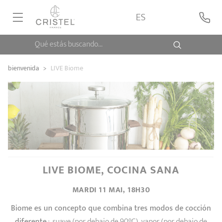
ES
Qué estás buscando...
CASA CRISTEL
bienvenida
>
LIVE Biome
COLECCIONES
CONTACTO
LIVE BIOME, COCINA SANA
MARDI 11 MAI, 18H30
Biome es un concepto que combina tres modos de cocción
diferente
: suave (por debajo de 90°C), vapor (por debajo de