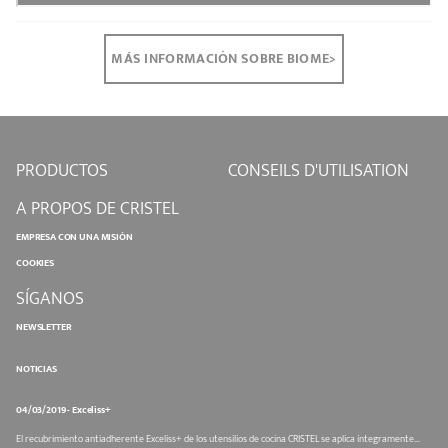
MÁS INFORMACIÓN SOBRE BIOME>
PRODUCTOS
CONSEILS D'UTILISATION
A PROPOS DE CRISTEL
EMPRESA CON UNA MISIÓN
COOKIES
SÍGANOS
NEWSLETTER
NOTICIAS
04/03/2019 - Exceliss+
El recubrimiento antiadherente Exceliss+ de los utensilios de cocina CRISTEL se aplica íntegramente...