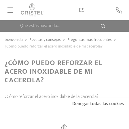
ES
Qué estás buscando...
CASA CRISTEL
bienvenida
>
Recetas y consejos
>
Preguntas más frecuentes
>
¿Cómo puedo reforzar el acero inoxidable de mi cacerola?
COLECCIONES
¿CÓMO PUEDO REFORZAR EL
CONTACTO
ACERO INOXIDABLE DE MI
CACEROLA?
¿Cómo reforzar el acero inoxidable de la cacerola?
Denegar todas las cookies
PREGUNTAS FRECUENTES