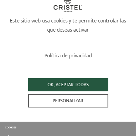
Otra solicitud
Mi artículo de acero inoxidable ha perdido
Este sitio web usa cookies y te permite controlar las
adherencia, ¿qué debo hacer?
que deseas activar
¿Cómo limpio una sartén o cacerola de acero
inoxidable quemada?
Política de privacidad
Otra consulta
OK, ACEPTAR TODAS
PRODUCTOS
CONSEILS D'UTILISATION
PERSONALIZAR
A PROPOS DE CRISTEL
EMPRESA CON UNA MISIÓN
COOKIES