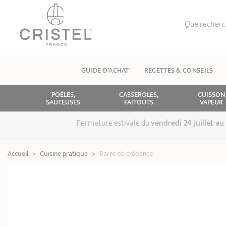
Que recherch
GUIDE D'ACHAT
RECETTES & CONSEILS
POÊLES,
CASSEROLES,
CUISSON
SAUTEUSES
FAITOUTS
VAPEUR
Fermeture estivale du
vendredi 24 juillet a
Accueil
>
Cuisine pratique
>
Barre de crédence