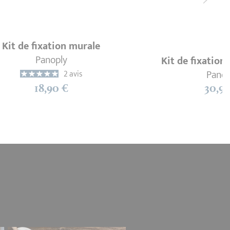
Kit de fixation murale
Panoply
Kit de fixation
Panop
2 avis
18,90 €
30,90