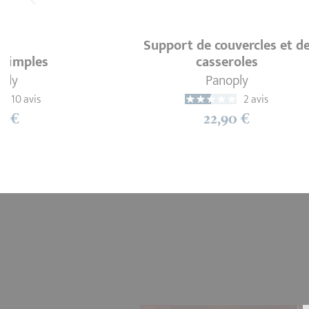
Support de couvercles et d
 simples
casseroles
ply
Panoply
10 avis
2 avis
0 €
22,90 €