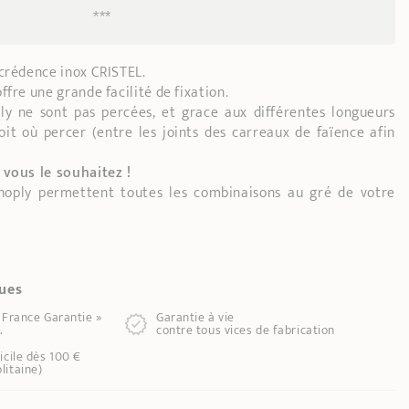
***
e crédence inox CRISTEL.
fre une grande facilité de fixation.
ply ne sont pas percées, et grace aux différentes longueurs
roit où percer (entre les joints des carreaux de faïence afin
 vous le souhaitez !
anoply permettent toutes les combinaisons au gré de votre
ques
e France Garantie »
Garantie à vie
.
contre tous vices de fabrication
icile dès 100 €
litaine)