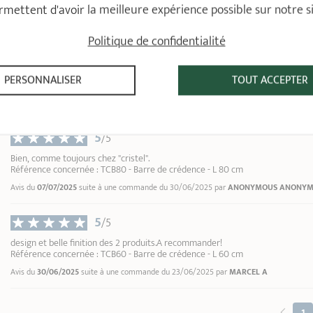
rmettent d'avoir la meilleure expérience possible sur notre si
Avis du
09/04/2026
suite à une commande du 20/03/2026 par
MICHÈLE M
Politique de confidentialité
5
/5
TRES BONNE QUALITE
PERSONNALISER
TOUT ACCEPTER
Référence concernée : TCB100 - Barre de crédence - L 100 cm
Avis du
23/02/2026
suite à une commande du 03/02/2026 par
BERNARD P
5
/5
Bien, comme toujours chez "cristel".
Référence concernée : TCB80 - Barre de crédence - L 80 cm
Avis du
07/07/2025
suite à une commande du 30/06/2025 par
ANONYMOUS ANONY
5
/5
design et belle finition des 2 produits.A recommander!
Référence concernée : TCB60 - Barre de crédence - L 60 cm
Avis du
30/06/2025
suite à une commande du 23/06/2025 par
MARCEL A
1