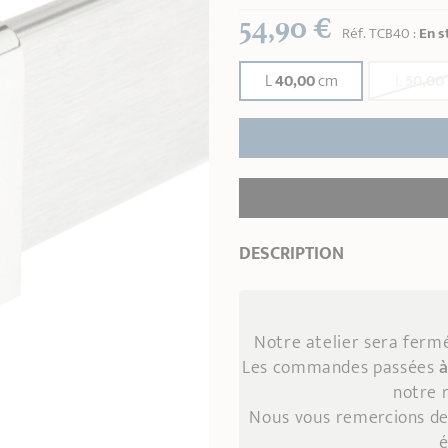
54,90 €
Réf.
TCB40
:
En s
L
40,00
cm
L
50,00
DESCRIPTION
Notre atelier sera fer
Les commandes passées
à
notre 
Nous vous remercions de
é