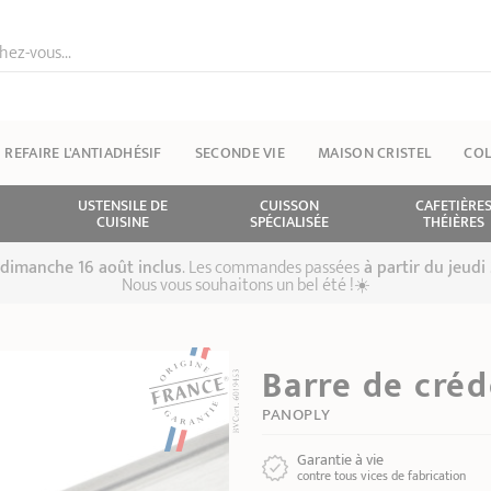
ez-vous...
REFAIRE L'ANTIADHÉSIF
SECONDE VIE
MAISON CRISTEL
COL
USTENSILE DE
CUISSON
CAFETIÈRE
CUISINE
SPÉCIALISÉE
THÉIÈRES
u dimanche 16 août inclus
. Les commandes passées
à partir du jeudi 
Nous vous souhaitons un bel été !☀️
Barre de cré
PANOPLY
Garantie à vie
contre tous vices de fabrication