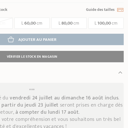
tock
Guide des tailles
cm
L
60,00
cm
L
80,00
cm
L
100,00
cm
AJOUTER
 AU PANIER
VÉRIFIER LE STOCK EN MAGASIN
***
mé du
vendredi 24 juillet au dimanche 16 août inclus
.
 partir du jeudi 23 juillet
seront prises en charge dès
retour,
à compter du lundi 17 août
.
 votre compréhension et vous souhaitons un très bel
té et d'excellentes vacances !