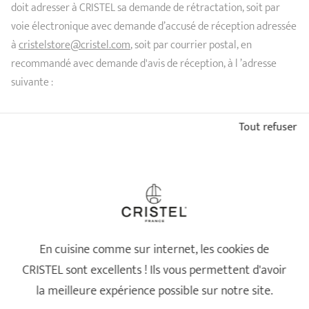
doit adresser à CRISTEL sa demande de rétractation, soit par
voie électronique avec demande d’accusé de réception adressée
à
cristelstore@cristel.com
, soit par courrier postal, en
recommandé avec demande d'avis de réception, à l ’adresse
suivante :
CRISTEL
Tout refuser
Service CristelStore
Parc d'Activités du Moulin
BP 10
F - 25490 FESCHES-LE-CHATEL
Pour formuler sa demande, le Client utilisera à son choix :
En cuisine comme sur internet, les cookies de
CRISTEL sont excellents ! Ils vous permettent d'avoir
le formulaire de rétractation en ligne accessible à l'adresse
la meilleure expérience possible sur notre site.
suivante :
http://www.cristel.com/fr/contact?qid=34