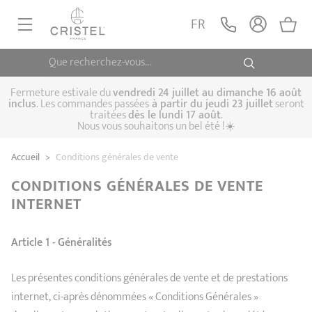
FR
Que recherchez-vous...
POÊLES, SAUTEUSES
CASSEROLES, FAITOUTS
Fermeture estivale du
vendredi 24 juillet au dimanche 16 août
inclus
. Les commandes passées
à partir du jeudi 23 juillet
seront
traitées
dès le lundi 17 août
.
CUISSON VAPEUR
Nous vous souhaitons un bel été !☀️
Poêles
Sauteuses
Crêpières
USTENSILE DE CUISINE
Accueil
>
Conditions générales de vente
Casseroles
Cocottes, faitouts
Marmites
CUISSON SPÉCIALISÉE
CONDITIONS GÉNÉRALES DE VENTE
Biome, cuisson
Cuit-vapeur
Autocuiseurs
INTERNET
CAFETIÈRES THÉIÈRES
saine
Woks
ACCESSOIRES, ENTRETIENS
Coffrets de
Article 1 - Généralités
Sets
Couscoussiers
casseroles
Cuit-pâtes
Grills
IDÉES ET CARTES CADEAUX
Bouilloires
Cafetières
Théières
Les présentes conditions générales de vente et de prestations
internet, ci-après dénommées « Conditions Générales »
Couvercles
Poignées et anses
Cuisine pratique