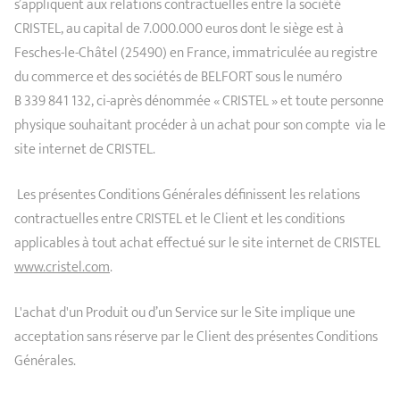
GUIDE D'ACHAT
s’appliquent aux relations contractuelles entre la société
Plat à four -
Bains-marie
Confitures
Notre sélection
roaster
Carte cadeau
CRISTEL, au capital de 7.000.000 euros dont le siège est à
RECETTES & CONSEILS
Fesches-le-Châtel (25490) en France, immatriculée au registre
du commerce et des sociétés de BELFORT sous le numéro
REFAIRE L'ANTIADHÉSIF
Autres
Entretien
accessoires
B 339 841 132, ci-après dénommée « CRISTEL » et toute personne
SECONDE VIE
Poissons
physique souhaitant procéder à un achat pour son compte via le
site internet de CRISTEL.
MAISON CRISTEL
Les présentes Conditions Générales définissent les relations
COLLECTIONS
contractuelles entre CRISTEL et le Client et les conditions
POINTS DE VENTE
applicables à tout achat effectué sur le site internet de CRISTEL
www.cristel.com
.
CONTACT
L'achat d'un Produit ou d’un Service sur le Site implique une
acceptation sans réserve par le Client des présentes Conditions
Générales.