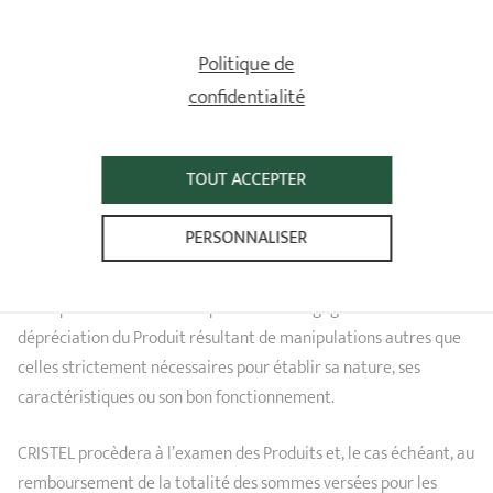
une déclaration rédigée sur papier libre et exprimant
clairement sa volonté.
Politique de
Le Client devra impérativement rappeler la date et le numéro
confidentialité
de la commande concernée.
Le retour des Produits neufs, intacts, dans leur emballage
TOUT ACCEPTER
d’origine et accompagnés de tous leurs accessoires éventuels
s’effectue dans les 14 jours de la demande de rétractation,
PERSONNALISER
exclusivement à l’adresse postale mentionnée ci-dessus.
La responsabilité du Client pourra être engagée du fait de la
dépréciation du Produit résultant de manipulations autres que
celles strictement nécessaires pour établir sa nature, ses
caractéristiques ou son bon fonctionnement.
CRISTEL procèdera à l’examen des Produits et, le cas échéant, au
remboursement de la totalité des sommes versées pour les