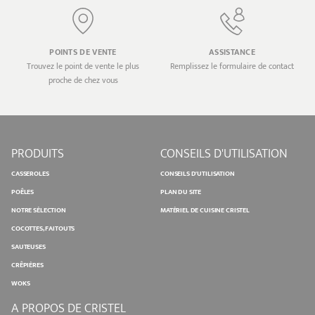
POINTS DE VENTE
ASSISTANCE
Trouvez le point de vente le plus
Remplissez le formulaire de contact
proche de chez vous
PRODUITS
CONSEILS D'UTILISATION
CASSEROLES
CONSEILS D'UTILISATION
POÊLES
PLAN DU SITE
NOTRE SÉLECTION
MATÉRIEL DE CUISINE CRISTEL
COCOTTES, FAITOUTS
SAUTEUSES
CRÊPIÈRES
WOKS
A PROPOS DE CRISTEL