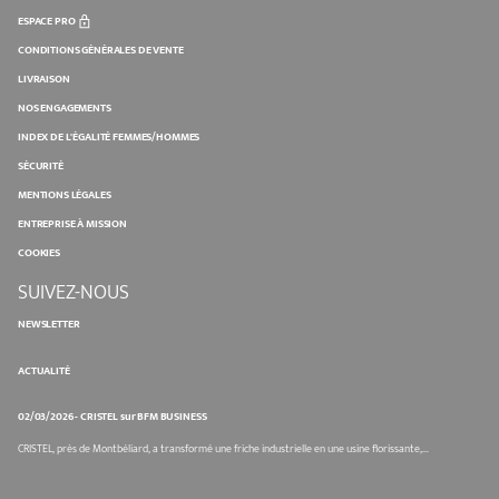
ESPACE PRO
CONDITIONS GÉNÉRALES DE VENTE
LIVRAISON
NOS ENGAGEMENTS
INDEX DE L'ÉGALITÉ FEMMES/HOMMES
SÉCURITÉ
MENTIONS LÉGALES
ENTREPRISE À MISSION
COOKIES
SUIVEZ-NOUS
NEWSLETTER
ACTUALITÉ
02/03/2026 - CRISTEL sur BFM BUSINESS
CRISTEL, près de Montbéliard, a transformé une friche industrielle en une usine florissante,...