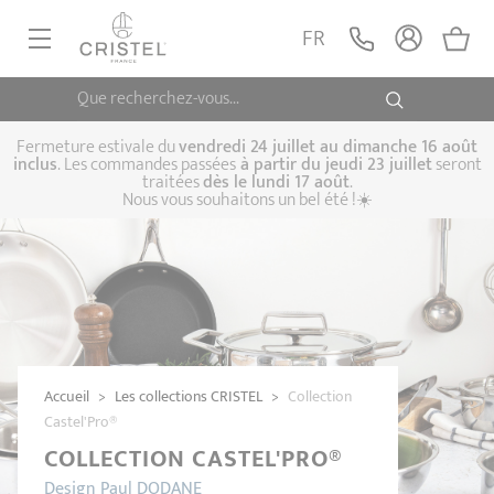
FR
Que recherchez-vous...
POÊLES, SAUTEUSES
CASSEROLES, FAITOUTS
Fermeture estivale du
vendredi 24 juillet au dimanche 16 août
inclus
. Les commandes passées
à partir du jeudi 23 juillet
seront
traitées
dès le lundi 17 août
.
CUISSON VAPEUR
Nous vous souhaitons un bel été !☀️
Poêles
Sauteuses
Crêpières
USTENSILE DE CUISINE
Casseroles
Cocottes, faitouts
Marmites
CUISSON SPÉCIALISÉE
Biome, cuisson
Cuit-vapeur
Autocuiseurs
CAFETIÈRES THÉIÈRES
saine
Woks
ACCESSOIRES, ENTRETIENS
Coffrets de
Sets
Couscoussiers
casseroles
Cuit-pâtes
Grills
Accueil
>
Les collections CRISTEL
>
Collection
IDÉES ET CARTES CADEAUX
Castel'Pro®
Bouilloires
Cafetières
Théières
COLLECTION CASTEL'PRO®
Couvercles
Poignées et anses
Cuisine pratique
Design Paul DODANE