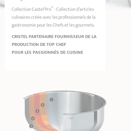
GUIDE D'ACHAT
Plat à four -
Bains-marie
Confitures
Notre sélection
roaster
Carte cadeau
®
Collection Castel'Pro
- Collection d’articles
RECETTES & CONSEILS
culinaires créée avec les professionnels de la
gastronomie pour les Chefs et les gourmets.
REFAIRE L'ANTIADHÉSIF
Autres
Entretien
accessoires
CRISTEL PARTENAIRE FOURNISSEUR DE LA
SECONDE VIE
Poissons
PRODUCTION DE TOP CHEF
MAISON CRISTEL
POUR LES PASSIONNÉS DE CUISINE
COLLECTIONS
POINTS DE VENTE
CONTACT