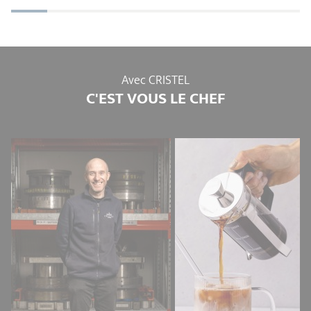
poncez légèrement avec un papier de verre à grain
moyen
, puis
terminez avec un grain fin
.
Pour finir,
appliquez une fine couche d'huile
pour retrouver une
surface lisse.
Avec CRISTEL
C'EST VOUS LE CHEF
Ne pas la faire tremper
et toujours
ranger la planche
parfaitement sèche
.
Ne pas la mettre au lave-vaisselle.
Ne jamais huiler avec des huiles spéciales pour les
meubles en teck.
Ces huiles ne sont pas alimentaires et
sont élaborées pour l’entretien des meubles uniquement.