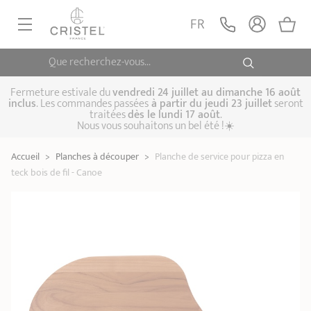
Planche de service
pour pizza en teck
AJOUTER
FR
39,90 €
bois de fil - Canoe
TEAKHAUS
Que recherchez-vous...
POÊLES, SAUTEUSES
CASSEROLES, FAITOUTS
Fermeture estivale du
vendredi 24 juillet au dimanche 16 août
inclus
. Les commandes passées
à partir du jeudi 23 juillet
seront
traitées
dès le lundi 17 août
.
CUISSON VAPEUR
Nous vous souhaitons un bel été !☀️
Poêles
Sauteuses
Crêpières
USTENSILE DE CUISINE
Accueil
>
Planches à découper
>
Planche de service pour pizza en
Casseroles
Cocottes, faitouts
Marmites
CUISSON SPÉCIALISÉE
teck bois de fil - Canoe
Biome, cuisson
Cuit-vapeur
Autocuiseurs
CAFETIÈRES THÉIÈRES
saine
Woks
ACCESSOIRES, ENTRETIENS
Coffrets de
Sets
Couscoussiers
casseroles
Cuit-pâtes
Grills
IDÉES ET CARTES CADEAUX
Bouilloires
Cafetières
Théières
Couvercles
Poignées et anses
Cuisine pratique