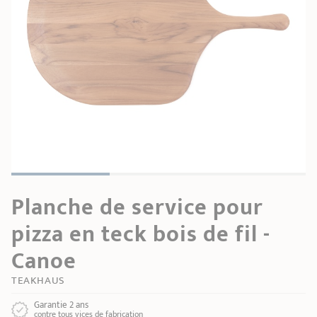
GUIDE D'ACHAT
Plat à four -
Bains-marie
Confitures
Notre sélection
roaster
Carte cadeau
RECETTES & CONSEILS
REFAIRE L'ANTIADHÉSIF
Autres
Entretien
accessoires
SECONDE VIE
Poissons
MAISON CRISTEL
COLLECTIONS
POINTS DE VENTE
Planche de service pour
CONTACT
pizza en teck bois de fil -
Canoe
TEAKHAUS
Garantie 2 ans
contre tous vices de fabrication