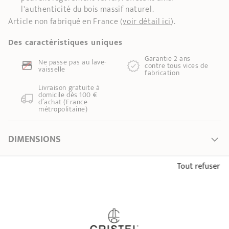
l'authenticité du bois massif naturel.
Article non fabriqué en France (
voir détail ici
).
Des caractéristiques uniques
Garantie 2 ans
Ne passe pas au lave-
contre tous vices de
vaisselle
fabrication
Livraison gratuite à
domicile dès 100 €
d’achat (France
métropolitaine)
DIMENSIONS
Ø intérieur de l'article *
0 cm
Tout refuser
CONSEILS D'UTILISATION
Largeur
1,30 cm
Poids
26,00 kg
* Dimensions de la partie supérieure de l’article, de bord intérieur à bord intérieur
VOUS AIMEREZ ÉGALEMENT