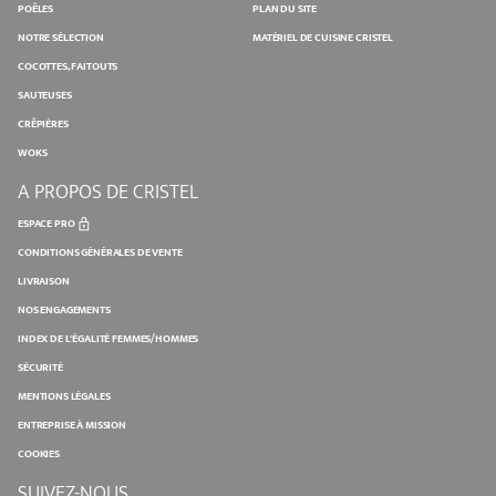
POÊLES
PLAN DU SITE
NOTRE SÉLECTION
MATÉRIEL DE CUISINE CRISTEL
COCOTTES, FAITOUTS
SAUTEUSES
CRÊPIÈRES
WOKS
A PROPOS DE CRISTEL
ESPACE PRO
CONDITIONS GÉNÉRALES DE VENTE
LIVRAISON
NOS ENGAGEMENTS
INDEX DE L'ÉGALITÉ FEMMES/HOMMES
SÉCURITÉ
MENTIONS LÉGALES
ENTREPRISE À MISSION
COOKIES
SUIVEZ-NOUS