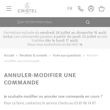
FR
Que recherchez-vous...
POÊLES, SAUTEUSES
CASSEROLES, FAITOUTS
Fermeture estivale du
vendredi 24 juillet au dimanche 16 août
inclus
. Les commandes passées
à partir du jeudi 23 juillet
seront
traitées
dès le lundi 17 août
.
CUISSON VAPEUR
Nous vous souhaitons un bel été !☀️
Poêles
Sauteuses
Crêpières
USTENSILE DE CUISINE
Accueil
>
Recettes & conseils
>
Foire aux questions
>
Annuler-
Casseroles
Cocottes, faitouts
Marmites
CUISSON SPÉCIALISÉE
modifier une commande
Biome, cuisson
Cuit-vapeur
Autocuiseurs
CAFETIÈRES THÉIÈRES
saine
ANNULER-MODIFIER UNE
Woks
COMMANDE
ACCESSOIRES, ENTRETIENS
Coffrets de
Sets
Couscoussiers
casseroles
Cuit-pâtes
Grills
IDÉES ET CARTES CADEAUX
Je souhaite modifier ou annuler une commande en cours ?
Bouilloires
Cafetières
Théières
Pour ce faire, contactez le service clients au 03 81 96 14 87.
Couvercles
Poignées et anses
Cuisine pratique