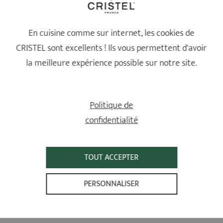
fabrication
En cuisine comme sur internet, les cookies de
CRISTEL sont excellents ! Ils vous permettent d'avoir
LIVRAISON GRATUITE
PAIEMENT SÉCURISÉ
la meilleure expérience possible sur notre site.
Pour une livraison à domicile dès
Transactions 100% sécurisées
100 € d'achats (France uniquement)
Politique de
confidentialité
POINTS DE VENTE
ASSISTANCE
Trouvez le point de vente le plus
Remplissez le formulaire de contact
TOUT ACCEPTER
proche de chez vous
PERSONNALISER
PRODUITS
CONSEILS D'UTILISATION