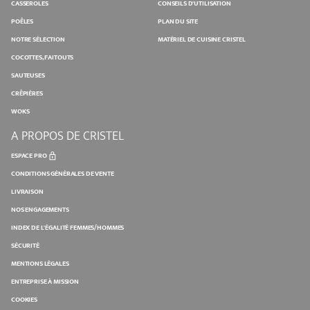
CASSEROLES
CONSEILS D'UTILISATION
POÊLES
PLAN DU SITE
NOTRE SÉLECTION
MATÉRIEL DE CUISINE CRISTEL
COCOTTES, FAITOUTS
SAUTEUSES
CRÊPIÈRES
WOKS
A PROPOS DE CRISTEL
ESPACE PRO
CONDITIONS GÉNÉRALES DE VENTE
LIVRAISON
NOS ENGAGEMENTS
INDEX DE L'ÉGALITÉ FEMMES/HOMMES
SÉCURITÉ
MENTIONS LÉGALES
ENTREPRISE À MISSION
COOKIES