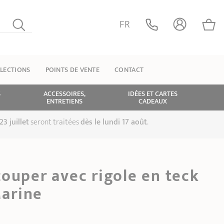
FR
LECTIONS
POINTS DE VENTE
CONTACT
S
ACCESSOIRES,
IDÉES ET CARTES
ENTRETIENS
CADEAUX
23 juillet
seront traitées
dès le lundi 17 août
.
ouper avec rigole en teck
Marine