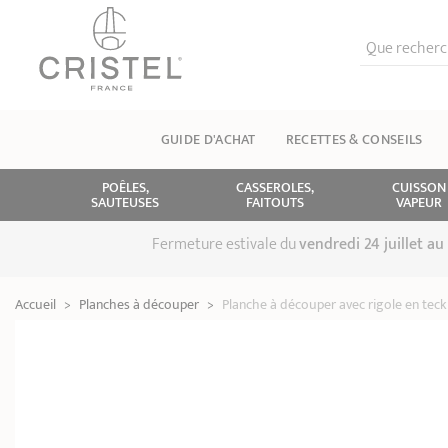
Que recherch
GUIDE D'ACHAT
RECETTES & CONSEILS
POÊLES,
CASSEROLES,
CUISSON
SAUTEUSES
FAITOUTS
VAPEUR
Fermeture estivale du
vendredi 24 juillet a
Accueil
>
Planches à découper
>
Planche à découper avec rigole en teck 