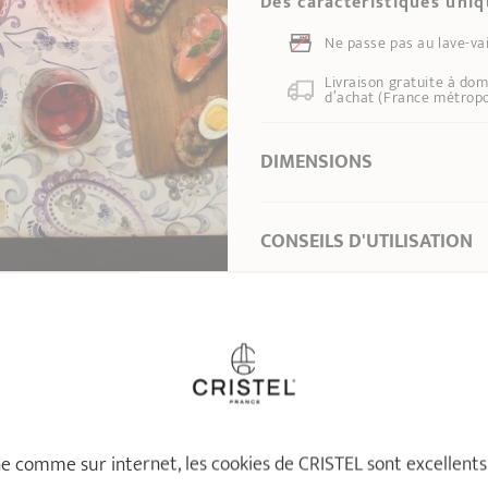
Des caractéristiques uni
Ne passe pas au lave-vai
Livraison gratuite à dom
d’achat (France métropo
DIMENSIONS
Ø intérieur de l'article *
0 cm
CONSEILS D'UTILISATION
Longueur
41,00 cm
Hauteur totale
2,00 cm
Largeur
30,50 cm
VOUS AIMEREZ ÉGALEMENT
Poids
1,36 kg
* Dimensions de la partie supérieure de l’ar
intérieur à bord intérieur
ne comme sur internet, les cookies de CRISTEL sont excellents !
Appliquez une huile végé