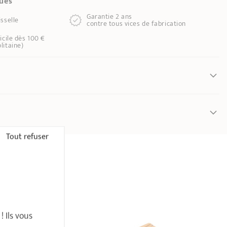
ques
Garantie 2 ans
sselle
contre tous vices de fabrication
icile dès 100 €
litaine)
Tout refuser
ticle, de bord
 Ils vous
tale
(type
huile de lin
ou de
pépins de raisin
) en fine