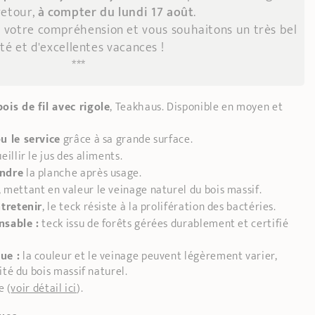
retour,
à compter du lundi 17 août
.
 votre compréhension et vous souhaitons un très bel
té et d'excellentes vacances !
***
ois de fil avec rigole
, Teakhaus. Disponible en moyen et
u le service
grâce à sa grande surface.
eillir le jus des aliments.
endre
la planche après usage.
, mettant en valeur le veinage naturel du bois massif.
ntretenir
, le teck résiste à la prolifération des bactéries.
nsable :
teck issu de forêts gérées durablement et certifié
ue :
la couleur et le veinage peuvent légèrement varier,
ité du bois massif naturel.
e (
voir détail ici
).