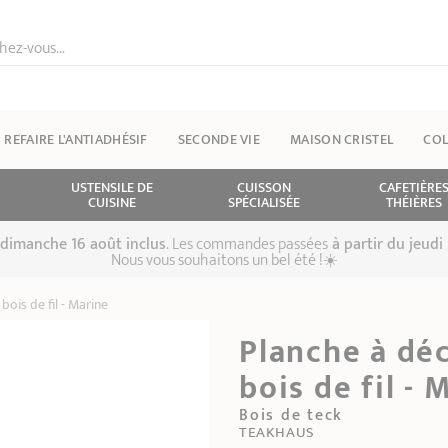
ez-vous...
REFAIRE L'ANTIADHÉSIF
SECONDE VIE
MAISON CRISTEL
COL
USTENSILE DE
CUISSON
CAFETIÈRE
CUISINE
SPÉCIALISÉE
THÉIÈRES
u dimanche 16 août inclus
. Les commandes passées
à partir du jeudi 
Nous vous souhaitons un bel été !☀️
bois de fil - Marine
Planche à déc
bois de fil - 
Bois de teck
TEAKHAUS