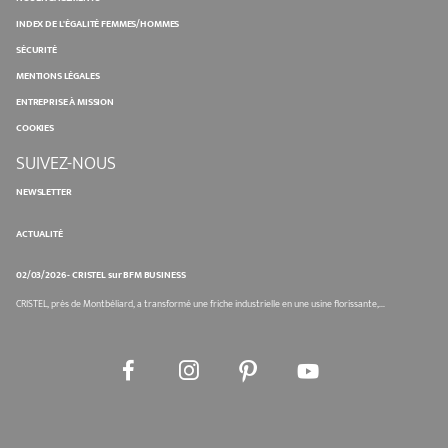
INDEX DE L'ÉGALITÉ FEMMES/HOMMES
SÉCURITÉ
MENTIONS LÉGALES
ENTREPRISE À MISSION
COOKIES
SUIVEZ-NOUS
NEWSLETTER
ACTUALITÉ
02/03/2026 - CRISTEL sur BFM BUSINESS
CRISTEL, près de Montbéliard, a transformé une friche industrielle en une usine florissante,...