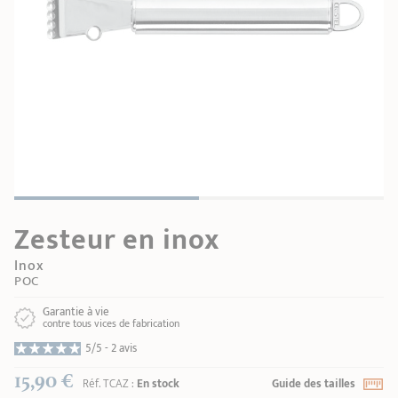
GUIDE D'ACHAT
Plat à four -
Bains-marie
Confitures
Notre sélection
roaster
Carte cadeau
RECETTES & CONSEILS
REFAIRE L'ANTIADHÉSIF
Autres
Entretien
accessoires
SECONDE VIE
Poissons
MAISON CRISTEL
COLLECTIONS
Zesteur en inox
POINTS DE VENTE
Inox
CONTACT
POC
Garantie à vie
contre tous vices de fabrication
5/5 -
2 avis
15,90 €
Réf.
TCAZ
:
En stock
Guide des tailles