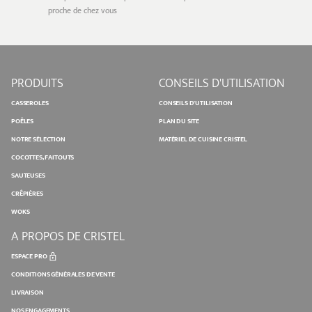
proche de chez vous
PRODUITS
CONSEILS D'UTILISATION
CASSEROLES
CONSEILS D'UTILISATION
POÊLES
PLAN DU SITE
NOTRE SÉLECTION
MATÉRIEL DE CUISINE CRISTEL
COCOTTES, FAITOUTS
SAUTEUSES
CRÊPIÈRES
WOKS
A PROPOS DE CRISTEL
ESPACE PRO
CONDITIONS GÉNÉRALES DE VENTE
LIVRAISON
NOS ENGAGEMENTS