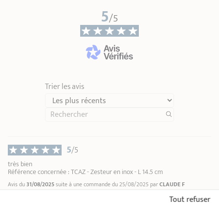
5
Hauteur totale
1,10 cm
/5
Longueur poignee
10,50 cm
Poids
0,06 kg
Trier les avis
5
/5
très bien
Référence concernée : TCAZ - Zesteur en inox - L 14.5 cm
Avis du
31/08/2025
suite à une commande du 25/08/2025 par
CLAUDE F
Tout refuser
5
/5