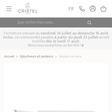
Zesteur en inox
Inox
AJOUTER
FR
15,90 €
POC
Que recherchez-vous...
POÊLES, SAUTEUSES
CASSEROLES, FAITOUTS
Fermeture estivale du
vendredi 24 juillet au dimanche 16 août
inclus
. Les commandes passées
à partir du jeudi 23 juillet
seront
traitées
dès le lundi 17 août
.
CUISSON VAPEUR
Nous vous souhaitons un bel été !☀️
Poêles
Sauteuses
Crêpières
USTENSILE DE CUISINE
Accueil
>
Eplucheurs et zesteurs
>
Zesteur en inox
Casseroles
Cocottes, faitouts
Marmites
CUISSON SPÉCIALISÉE
Biome, cuisson
Cuit-vapeur
Autocuiseurs
CAFETIÈRES THÉIÈRES
saine
Woks
ACCESSOIRES, ENTRETIENS
Coffrets de
Sets
Couscoussiers
casseroles
Cuit-pâtes
Grills
IDÉES ET CARTES CADEAUX
Bouilloires
Cafetières
Théières
Couvercles
Poignées et anses
Cuisine pratique