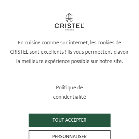
Pas encore essayé
Référence concernée : TCAZ - Zesteur en inox - L 14.5 cm
Avis du
30/06/2025
suite à une commande du 24/06/2025 par
JACQUELINE P
VOUS AIMEREZ ÉGALEMENT
En cuisine comme sur internet, les cookies de
CRISTEL sont excellents ! Ils vous permettent d'avoir
la meilleure expérience possible sur notre site.
Politique de
confidentialité
TOUT ACCEPTER
PERSONNALISER
Louche en inox