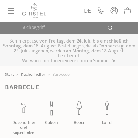
DE
Suchbegriff
PFANNEN, SAUTEUSEN
KOCHTÖPFE, SCHMORTÖPFE
Sommerpause
von
Freitag, dem 24. Juli, bis einschließlich
Sonntag, dem 16. August
. Bestellungen, die ab
Donnerstag, dem
23. Juli
, eingehen, werden
ab Montag, dem 17. August
,
DAMFPAUFSÄTZE
bearbeitet.
Pfannen
Wir wünschen Ihnen einen schönen Sommer!☀️
Sauteusen
Crêpepfannen
KÜCHENHELFER
Schmortöpfe,
Start
>
Küchenhelfer
>
Barbecue
Kochtöpfe
Suppentöpfe
SPEZIELLE KÜCHENUTENSILIEN
Fleischtöpfe
Dämpfaufsätze
Schnellkochtöpfe
BARBECUE
KAFFEE UND TEE
Woks
ZUBEHÖR, PFLEGE
Topfsets
Kochgeschirr Set
Plancha-
Couscous-Töpfe
Nudeltöpfe
IDEEN & GESCHENKKARTEN
Grillplatten
Wasserkessel
Espressokocher
Teekannen
Dosenöffner
Gabeln
Heber
Löffel
und
Kapselheber
Stiel- und
Deckel
Praktische Küche