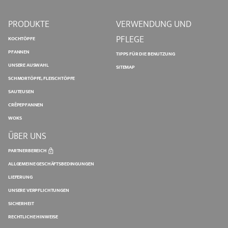
PRODUKTE
VERWENDUNG UND
PFLEGE
KOCHTÖPFE
PFANNEN
TIPPS FÜR DIE BENUTZUNG
UNSERE AUSWAHL
SITEMAP
SCHMORTÖPFE, FLEISCHTÖPFE
SAUTEUSEN
CRÊPEPFANNEN
WOKS
ÜBER UNS
PARTNERBEREICH
ALLGEMEINE GESCHÄFTSBEDINGUNGEN
LIEFERUNG
UNSERE VERPFLICHTUNGEN
SICHERHEIT
RECHTLICHE HINWEISE