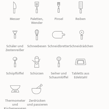
PRODUKTBERATER
Seitengriffe
Ofenform - Bräter
Wasserbadeinsätze
Unsere Auswahl
Marmelade
REZEPTE UND TIPPS
Messer
Paletten,
Pinsel
Reiben
ÜBER UNS
Wender
Pflege
Weiteres Zubehör
KOLLEKTIONEN
STORE-FINDER
Schäler und
Schneebesen
Schneidbretter
Schneidrädchen
Zestenreißer
KONTAKT
Schöpflöffel
Schürzen
Seiher und
Tabletts aus
Schaumlöffel
Edelstahl
Thermometer
Zerdrücken
und
und passieren
Küchenwaagen