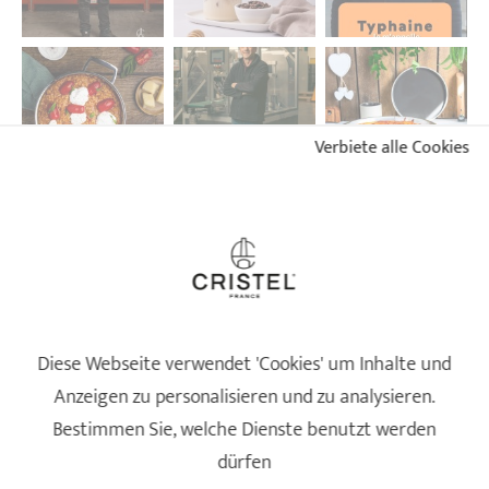
Verbiete alle Cookies
FOLGEN SIE UNS AUF INSTAGRAM
NEWSLETTER
Diese Webseite verwendet 'Cookies' um Inhalte und
Anzeigen zu personalisieren und zu analysieren.
10%
auf Ihre erste
Bestimmen Sie, welche Dienste benutzt werden
Bestellung
dürfen