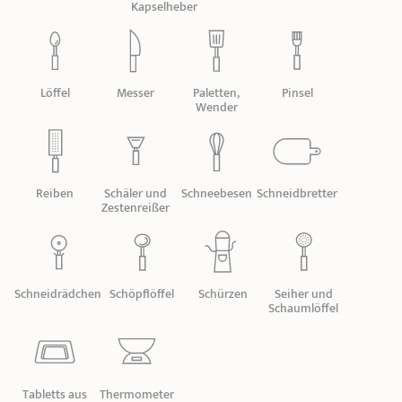
PRODUKTBERATER
Seitengriffe
Kapselheber
Ofenform - Bräter
Wasserbadeinsätze
Unsere Auswahl
Marmelade
REZEPTE UND TIPPS
ÜBER UNS
Löffel
Messer
Paletten,
Pinsel
Pflege
Weiteres Zubehör
Wender
KOLLEKTIONEN
STORE-FINDER
Reiben
Schäler und
Schneebesen
Schneidbretter
KONTAKT
Zestenreißer
Schneidrädchen
Schöpflöffel
Schürzen
Seiher und
Schaumlöffel
Tabletts aus
Thermometer