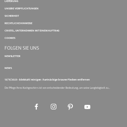
LIEFERUNG
UNSERE VERPFLICHTUNGEN
SICHERHEIT
RECHTLICHE HINWEISE
CRISTEL, UNTERNEHMEN MIT EINEM AUFTRAG
COOKIES
FOLGEN SIE UNS
NEWSLETTER
NEWS
13/11/2025 - Edelstahl reinigen : hartnäckige braune Flecken entfernen
Die Pflege Ihres Kochgeschirrs ist von entscheidender Bedeutung, um seine Langlebigkeit zu...