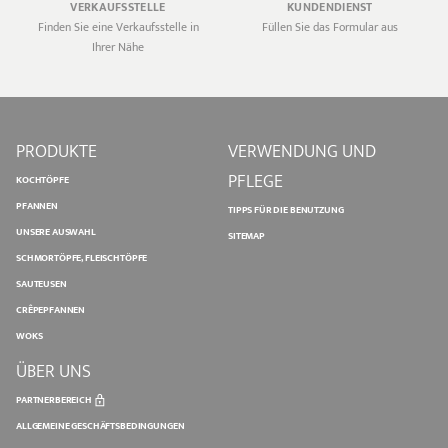
VERKAUFSSTELLE
KUNDENDIENST
Finden Sie eine Verkaufsstelle in
Füllen Sie das Formular aus
Ihrer Nähe
PRODUKTE
VERWENDUNG UND
PFLEGE
KOCHTÖPFE
PFANNEN
TIPPS FÜR DIE BENUTZUNG
UNSERE AUSWAHL
SITEMAP
SCHMORTÖPFE, FLEISCHTÖPFE
SAUTEUSEN
CRÊPEPFANNEN
WOKS
ÜBER UNS
PARTNERBEREICH
ALLGEMEINE GESCHÄFTSBEDINGUNGEN