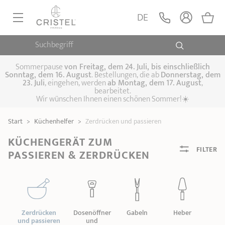
DE
Suchbegriff
PFANNEN, SAUTEUSEN
KOCHTÖPFE, SCHMORTÖPFE
Sommerpause
von
Freitag, dem 24. Juli, bis einschließlich
Sonntag, dem 16. August
. Bestellungen, die ab
Donnerstag, dem
23. Juli
, eingehen, werden
ab Montag, dem 17. August
,
DAMFPAUFSÄTZE
bearbeitet.
Pfannen
Wir wünschen Ihnen einen schönen Sommer!☀️
Sauteusen
Crêpepfannen
KÜCHENHELFER
Schmortöpfe,
Start
>
Küchenhelfer
>
Zerdrücken und passieren
Kochtöpfe
Suppentöpfe
SPEZIELLE KÜCHENUTENSILIEN
Fleischtöpfe
Dämpfaufsätze
Schnellkochtöpfe
KÜCHENGERÄT ZUM
KAFFEE UND TEE
FILTER
Woks
PASSIEREN & ZERDRÜCKEN
ZUBEHÖR, PFLEGE
Topfsets
Kochgeschirr Set
Plancha-
Couscous-Töpfe
Nudeltöpfe
IDEEN & GESCHENKKARTEN
Grillplatten
Wasserkessel
Espressokocher
Teekannen
Zerdrücken
Dosenöffner
Gabeln
Heber
Stiel- und
und passieren
und
Deckel
Praktische Küche