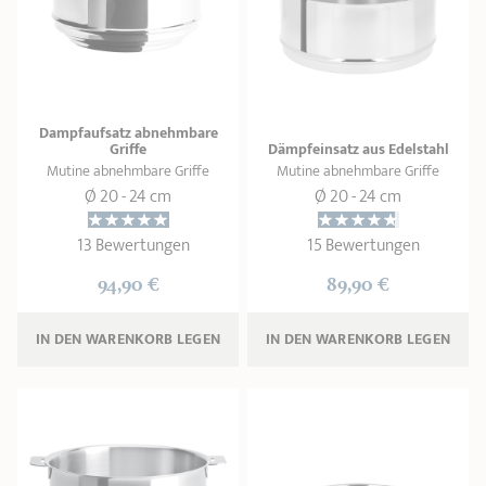
PRODUKTBERATER
Seitengriffe
Ofenform - Bräter
Wasserbadeinsätze
Unsere Auswahl
Marmelade
REZEPTE UND TIPPS
ÜBER UNS
Pflege
Weiteres Zubehör
Dampfaufsatz abnehmbare
KOLLEKTIONEN
Griffe
Dämpfeinsatz aus Edelstahl
Mutine abnehmbare Griffe
Mutine abnehmbare Griffe
STORE-FINDER
Ø 20 - 24 cm
Ø 20 - 24 cm
KONTAKT
13 Bewertungen
15 Bewertungen
94,90 €
89,90 €
IN DEN WARENKORB 
LEGEN
IN DEN WARENKORB 
LEGEN