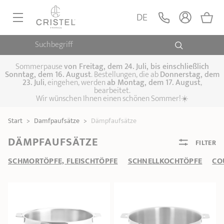
DE
Suchbegriff
PFANNEN, SAUTEUSEN
KOCHTÖPFE, SCHMORTÖPFE
Sommerpause
von
Freitag, dem 24. Juli, bis einschließlich
Sonntag, dem 16. August
. Bestellungen, die ab
Donnerstag, dem
23. Juli
, eingehen, werden
ab Montag, dem 17. August
,
DAMFPAUFSÄTZE
bearbeitet.
Pfannen
Wir wünschen Ihnen einen schönen Sommer!☀️
Sauteusen
Crêpepfannen
KÜCHENHELFER
Schmortöpfe,
Start
>
Damfpaufsätze
>
Dämpfaufsätze
Kochtöpfe
Suppentöpfe
SPEZIELLE KÜCHENUTENSILIEN
Fleischtöpfe
Dämpfaufsätze
Schnellkochtöpfe
DÄMPFAUFSÄTZE
FILTER
KAFFEE UND TEE
Woks
SCHMORTÖPFE, FLEISCHTÖPFE
SCHNELLKOCHTÖPFE
CO
ZUBEHÖR, PFLEGE
Topfsets
Kochgeschirr Set
Plancha-
Couscous-Töpfe
Nudeltöpfe
IDEEN & GESCHENKKARTEN
Grillplatten
Wasserkessel
Espressokocher
Teekannen
Stiel- und
Deckel
Praktische Küche