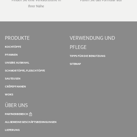
Finden Sie eine Verkaufsstelle in
Füllen Sie das Formular aus
Ihrer Nähe
PRODUKTE
VERWENDUNG UND
PFLEGE
KOCHTÖPFE
PFANNEN
TIPPS FÜR DIE BENUTZUNG
UNSERE AUSWAHL
SITEMAP
SCHMORTÖPFE, FLEISCHTÖPFE
SAUTEUSEN
CRÊPEPFANNEN
WOKS
ÜBER UNS
PARTNERBEREICH
ALLGEMEINE GESCHÄFTSBEDINGUNGEN
LIEFERUNG