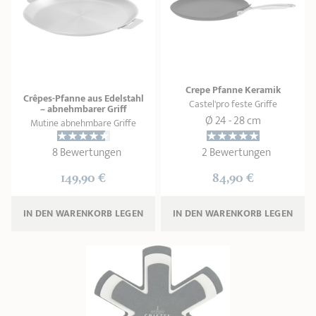
PRODUKTBERATER
Seitengriffe
Ofenform - Bräter
Wasserbadeinsätze
Unsere Auswahl
Marmelade
REZEPTE UND TIPPS
ÜBER UNS
Pflege
Weiteres Zubehör
Crepe Pfanne Keramik
KOLLEKTIONEN
Crêpes-Pfanne aus Edelstahl
Castel'pro feste Griffe
– abnehmbarer Griff
Ø 24 - 28 cm
Mutine abnehmbare Griffe
STORE-FINDER
8 Bewertungen
2 Bewertungen
KONTAKT
149,90 €
84,90 €
IN DEN WARENKORB 
LEGEN
IN DEN WARENKORB 
LEGEN