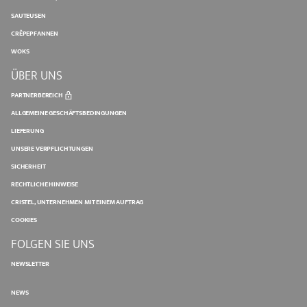
SAUTEUSEN
CRÊPEPFANNEN
WOKS
ÜBER UNS
PARTNERBEREICH
ALLGEMEINE GESCHÄFTSBEDINGUNGEN
LIEFERUNG
UNSERE VERPFLICHTUNGEN
SICHERHEIT
RECHTLICHE HINWEISE
CRISTEL, UNTERNEHMEN MIT EINEM AUFTRAG
COOKIES
FOLGEN SIE UNS
NEWSLETTER
NEWS