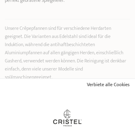
perfekt gebratene Spiegeleier.
Unsere Crêpepfannen sind für verschiedene Herdarten
geeignet. Die Varianten aus Edelstahl sind ideal für die
Induktion, während die antihaftbeschichteten
Aluminiumpfannen auf allen gängigen Herden, einschließlich
Gasherd, verwendet werden können. Die Reinigung ist denkbar
einfach, denn viele unserer Modelle sind
spülmaschinengeeignet.
Verbiete alle Cookies
Wählen Sie die perfekte Größe für Ihre Bedürfnisse: Wir bieten
Crêpepfannen in den Durchmessern 24 cm, 26 cm, 28 cm und 30
cm an. Selbstverständlich sind unsere Pfannen PFOA-frei und aus
hochwertigen Materialien gefertigt. Beachten Sie bitte unsere
detaillierten Pflegehinweise, damit Sie lange Freude an Ihrer
neuen Crêpepfanne haben. Vertrauen Sie auf unsere Qualität –
wir bieten Ihnen eine lebenslange Garantie (30 Jahre in