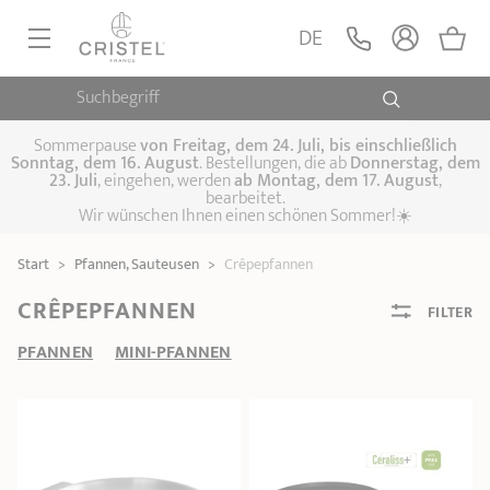
DE
Suchbegriff
PFANNEN, SAUTEUSEN
KOCHTÖPFE, SCHMORTÖPFE
Sommerpause
von
Freitag, dem 24. Juli, bis einschließlich
Sonntag, dem 16. August
. Bestellungen, die ab
Donnerstag, dem
23. Juli
, eingehen, werden
ab Montag, dem 17. August
,
DAMFPAUFSÄTZE
bearbeitet.
Pfannen
Wir wünschen Ihnen einen schönen Sommer!☀️
Sauteusen
Crêpepfannen
KÜCHENHELFER
Schmortöpfe,
Start
>
Pfannen, Sauteusen
>
Crêpepfannen
Kochtöpfe
Suppentöpfe
SPEZIELLE KÜCHENUTENSILIEN
Fleischtöpfe
Dämpfaufsätze
Schnellkochtöpfe
CRÊPEPFANNEN
FILTER
KAFFEE UND TEE
Woks
PFANNEN
MINI-PFANNEN
ZUBEHÖR, PFLEGE
Topfsets
Kochgeschirr Set
Plancha-
Couscous-Töpfe
Nudeltöpfe
IDEEN & GESCHENKKARTEN
Grillplatten
Wasserkessel
Espressokocher
Teekannen
Stiel- und
Deckel
Praktische Küche