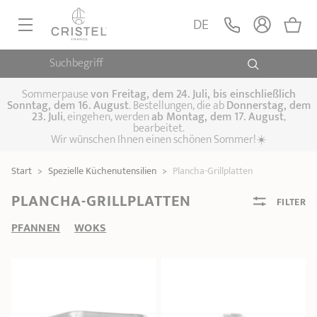
DE
Suchbegriff
PFANNEN, SAUTEUSEN
KOCHTÖPFE, SCHMORTÖPFE
Sommerpause
von
Freitag, dem 24. Juli, bis einschließlich
Sonntag, dem 16. August
. Bestellungen, die ab
Donnerstag, dem
23. Juli
, eingehen, werden
ab Montag, dem 17. August
,
DAMFPAUFSÄTZE
bearbeitet.
Pfannen
Wir wünschen Ihnen einen schönen Sommer!☀️
Sauteusen
Crêpepfannen
KÜCHENHELFER
Schmortöpfe,
Start
>
Spezielle Küchenutensilien
>
Plancha-Grillplatten
Kochtöpfe
Suppentöpfe
SPEZIELLE KÜCHENUTENSILIEN
Fleischtöpfe
Dämpfaufsätze
Schnellkochtöpfe
PLANCHA-GRILLPLATTEN
FILTER
KAFFEE UND TEE
Woks
PFANNEN
WOKS
ZUBEHÖR, PFLEGE
Topfsets
Kochgeschirr Set
Plancha-
Couscous-Töpfe
Nudeltöpfe
IDEEN & GESCHENKKARTEN
Grillplatten
Wasserkessel
Espressokocher
Teekannen
Stiel- und
Deckel
Praktische Küche