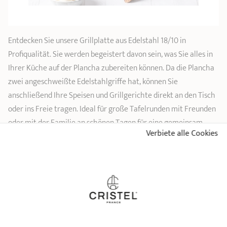
Entdecken Sie unsere Grillplatte aus Edelstahl 18/10 in
Profiqualität. Sie werden begeistert davon sein, was Sie alles in
Ihrer Küche auf der Plancha zubereiten können. Da die Plancha
zwei angeschweißte Edelstahlgriffe hat, können Sie
anschließend Ihre Speisen und Grillgerichte direkt an den Tisch
oder ins Freie tragen. Ideal für große Tafelrunden mit Freunden
oder mit der Familie an schönen Tagen für eine gemeinsam
Verbiete alle Cookies
verbrachte angenehme Zeit. Ein Utensil, das handlicher,
einfacher zu transportieren und komfortabler im Gebrauch ist
als die riesigen herkömmlichen Planchas. Die CRISTEL-
Grillplatte können Sie überallhin mitnehmen. Sie ist für alle
üblichen Kochfelder geeignet auf Induktions-, Gas-, Elektro-,
Halogen- und Glaskeramikherden.