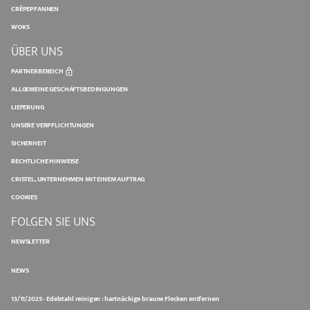
CRÊPEPFANNEN
WOKS
ÜBER UNS
PARTNERBEREICH
ALLGEMEINE GESCHÄFTSBEDINGUNGEN
LIEFERUNG
UNSERE VERPFLICHTUNGEN
SICHERHEIT
RECHTLICHE HINWEISE
CRISTEL, UNTERNEHMEN MIT EINEM AUFTRAG
COOKIES
FOLGEN SIE UNS
NEWSLETTER
NEWS
13/11/2025 - Edelstahl reinigen : hartnäckige braune Flecken entfernen