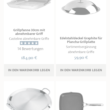
PRODUKTBERATER
Seitengriffe
Ofenform - Bräter
Wasserbadeinsätze
Unsere Auswahl
Marmelade
REZEPTE UND TIPPS
ÜBER UNS
Pflege
Weiteres Zubehör
Grillpfanne 30cm mit
KOLLEKTIONEN
abnehmbarer Griff
Edelstahldeckel Graphite für
Casteline abnehmbare Griffe
Plancha-Grillplatte
STORE-FINDER
Sortimentsergänzung
14 Bewertungen
abnehmbare Griffe
KONTAKT
59,90 €
184,90 €
IN DEN WARENKORB 
LEGEN
IN DEN WARENKORB 
LEGEN