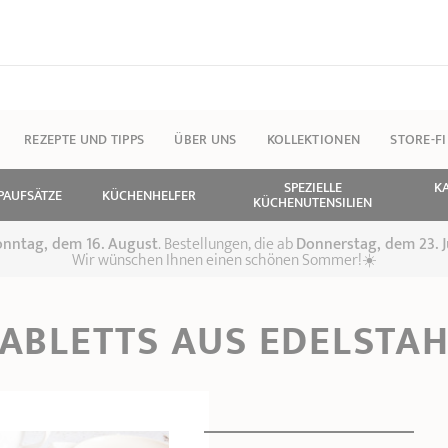
REZEPTE UND TIPPS
ÜBER UNS
KOLLEKTIONEN
STORE-F
SPEZIELLE
K
PAUFSÄTZE
KÜCHENHELFER
KÜCHENUTENSILIEN
 Sonntag, dem 16. August
. Bestellungen, die ab
Donnerstag, dem 23. J
Wir wünschen Ihnen einen schönen Sommer!☀️
TABLETTS AUS EDELSTAH