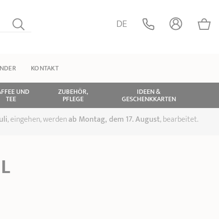
DE
INDER
KONTAKT
AFFEE UND
ZUBEHÖR,
IDEEN &
TEE
PFLEGE
GESCHENKKARTEN
uli
, eingehen, werden
ab Montag, dem 17. August
, bearbeitet.
L