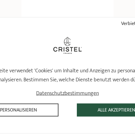
Verbiet
Tablett aus Edelstahl
Sortimentsergänzung
4 Bewertungen
34,90 €
ite verwendet 'Cookies' um Inhalte und Anzeigen zu persona
IN DEN WARENKORB 
LEGEN
nalysieren. Bestimmen Sie, welche Dienste benutzt werden d
Datenschutzbestimmungen
PERSONALISIEREN
ALLE AKZEPTIERE
CRISTEL UND SIE