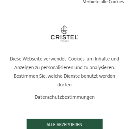
Verbiete alle Cookies
Parfait
Betreffende Referenz: TCAOBL - Deckelöffner - L 26.5 cm
Bewertung vom
23/02/2026
nach einer Bestellung am 05/02/2026 von
B G
3
/5
Ne s'adapte pas à tout les bocaux. Quel dommage!!!!
Betreffende Referenz: TCAOBL - Deckelöffner - L 26.5 cm
Bewertung vom
25/11/2024
nach einer Bestellung am 18/11/2024 von
MARIE L
Diese Webseite verwendet 'Cookies' um Inhalte und
Anzeigen zu personalisieren und zu analysieren.
SCHON GESEHEN
Bestimmen Sie, welche Dienste benutzt werden
dürfen
Datenschutzbestimmungen
ALLE AKZEPTIEREN