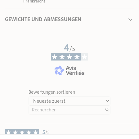
Frankreich)
GEWICHTE UND ABMESSUNGEN
Länge
26,50 cm
4
Gesamthöhe
1,70 cm
/5
Grifflänge
13,00 cm
Gewicht
0,27 kg
Bewertungen sortieren
5
/5