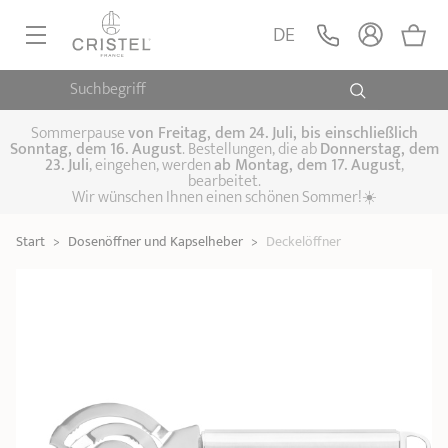
Deckelöffner
LEGEN
DE
35,90 €
POC - Kleine Küchenhelfer
Suchbegriff
PFANNEN, SAUTEUSEN
KOCHTÖPFE, SCHMORTÖPFE
Sommerpause
von
Freitag, dem 24. Juli, bis einschließlich
Sonntag, dem 16. August
. Bestellungen, die ab
Donnerstag, dem
23. Juli
, eingehen, werden
ab Montag, dem 17. August
,
DAMFPAUFSÄTZE
bearbeitet.
Pfannen
Wir wünschen Ihnen einen schönen Sommer!☀️
Sauteusen
Crêpepfannen
KÜCHENHELFER
Schmortöpfe,
Start
>
Dosenöffner und Kapselheber
>
Deckelöffner
Kochtöpfe
Suppentöpfe
SPEZIELLE KÜCHENUTENSILIEN
Fleischtöpfe
Dämpfaufsätze
Schnellkochtöpfe
KAFFEE UND TEE
Woks
ZUBEHÖR, PFLEGE
Topfsets
Kochgeschirr Set
Plancha-
Couscous-Töpfe
Nudeltöpfe
IDEEN & GESCHENKKARTEN
Grillplatten
Wasserkessel
Espressokocher
Teekannen
Stiel- und
Deckel
Praktische Küche