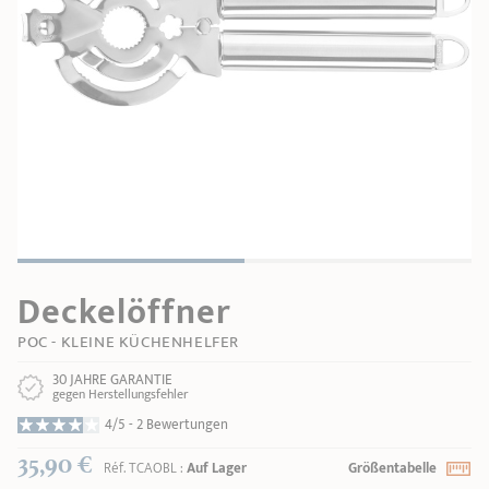
PRODUKTBERATER
Seitengriffe
Ofenform - Bräter
Wasserbadeinsätze
Unsere Auswahl
Marmelade
REZEPTE UND TIPPS
ÜBER UNS
Pflege
Weiteres Zubehör
KOLLEKTIONEN
STORE-FINDER
KONTAKT
Deckelöffner
POC - KLEINE KÜCHENHELFER
30 JAHRE GARANTIE
gegen Herstellungsfehler
4/5 -
2 Bewertungen
35,90 €
Réf.
TCAOBL
:
Auf Lager
Größentabelle