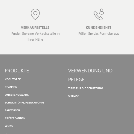
VERKAUFSSTELLE
KUNDENDIENST
Finden Sie eine Verkaufsstelle in
Füllen Sie das Formular aus
Ihrer Nähe
PRODUKTE
VERWENDUNG UND
PFLEGE
KOCHTÖPFE
PFANNEN
TIPPS FÜR DIE BENUTZUNG
UNSERE AUSWAHL
SITEMAP
SCHMORTÖPFE, FLEISCHTÖPFE
SAUTEUSEN
CRÊPEPFANNEN
WOKS