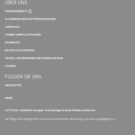
ÜBER UNS
PARTNERBEREICH
ALLGEMEINE GESCHÄFTSBEDINGUNGEN
LIEFERUNG
UNSERE VERPFLICHTUNGEN
SICHERHEIT
RECHTLICHE HINWEISE
CRISTEL, UNTERNEHMEN MIT EINEM AUFTRAG
COOKIES
FOLGEN SIE UNS
NEWSLETTER
NEWS
13/11/2025 - Edelstahl reinigen : hartnäckige braune Flecken entfernen
Die Pflege Ihres Kochgeschirrs ist von entscheidender Bedeutung, um seine Langlebigkeit zu...