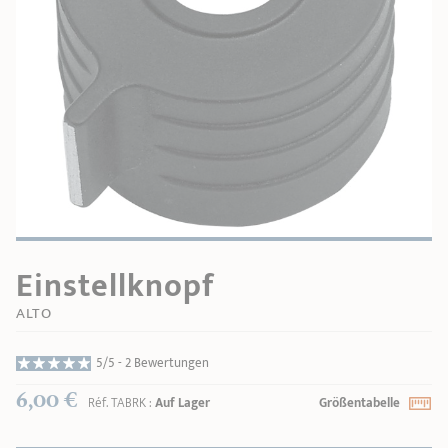
PRODUKTBERATER
Seitengriffe
Ofenform - Bräter
Wasserbadeinsätze
Unsere Auswahl
Marmelade
REZEPTE UND TIPPS
ÜBER UNS
Pflege
Weiteres Zubehör
KOLLEKTIONEN
STORE-FINDER
KONTAKT
Einstellknopf
ALTO
5/5 -
2 Bewertungen
6,00 €
Réf.
TABRK
:
Auf Lager
Größentabelle