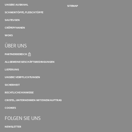
UNSERE AUSWAHL
SITEMAP
SCHMORTÖPFE, FLEISCHTÖPFE
SAUTEUSEN
CRÊPEPFANNEN
WOKS
ÜBER UNS
PARTNERBEREICH
ALLGEMEINE GESCHÄFTSBEDINGUNGEN
LIEFERUNG
UNSERE VERPFLICHTUNGEN
SICHERHEIT
RECHTLICHE HINWEISE
CRISTEL, UNTERNEHMEN MIT EINEM AUFTRAG
COOKIES
FOLGEN SIE UNS
NEWSLETTER