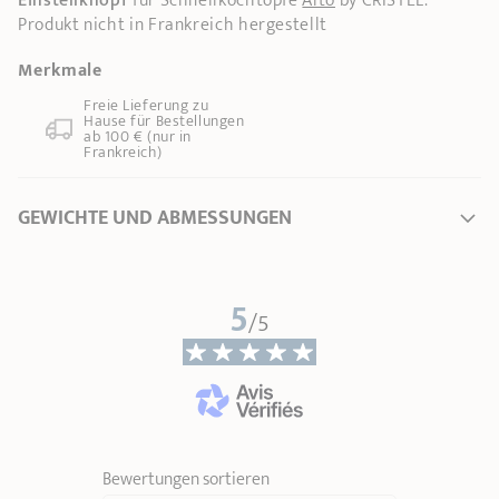
Einstellknopf
für Schnellkochtöpfe
Alto
by CRISTEL.
Produkt nicht in Frankreich hergestellt
Merkmale
Freie Lieferung zu
Hause für Bestellungen
ab 100 € (nur in
Frankreich)
GEWICHTE UND ABMESSUNGEN
Länge
4,50 cm
5
Gesamthöhe
2,50 cm
/5
Breite
3,70 cm
Gewicht
0,01 kg
Bewertungen sortieren