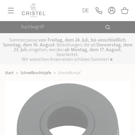
Einstellknopf
LEGEN
DE
6,00 €
Alto
Suchbegriff
PFANNEN, SAUTEUSEN
KOCHTÖPFE, SCHMORTÖPFE
Sommerpause
von
Freitag, dem 24. Juli, bis einschließlich
Sonntag, dem 16. August
. Bestellungen, die ab
Donnerstag, dem
23. Juli
, eingehen, werden
ab Montag, dem 17. August
,
DAMFPAUFSÄTZE
bearbeitet.
Pfannen
Wir wünschen Ihnen einen schönen Sommer!☀️
Sauteusen
Crêpepfannen
KÜCHENHELFER
Schmortöpfe,
Start
>
Schnellkochtöpfe
>
Einstellknopf
Kochtöpfe
Suppentöpfe
SPEZIELLE KÜCHENUTENSILIEN
Fleischtöpfe
Dämpfaufsätze
Schnellkochtöpfe
KAFFEE UND TEE
Woks
ZUBEHÖR, PFLEGE
Topfsets
Kochgeschirr Set
Plancha-
Couscous-Töpfe
Nudeltöpfe
IDEEN & GESCHENKKARTEN
Grillplatten
Wasserkessel
Espressokocher
Teekannen
Stiel- und
Deckel
Praktische Küche