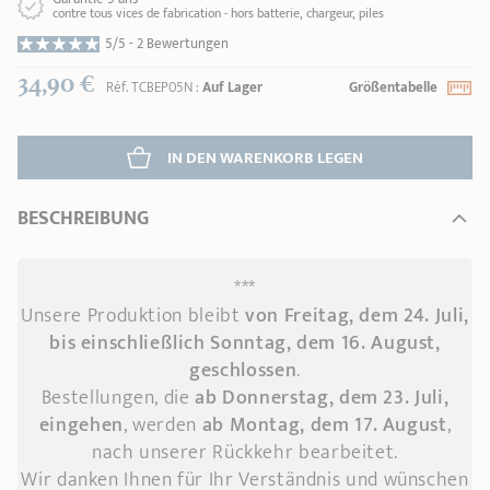
contre tous vices de fabrication - hors batterie, chargeur, piles
5/5 -
2 Bewertungen
34,90 €
Réf.
TCBEP05N
:
Auf Lager
Größentabelle
IN DEN WARENKORB 
LEGEN
BESCHREIBUNG
***
Unsere Produktion bleibt
von Freitag, dem 24. Juli,
bis einschließlich Sonntag, dem 16. August,
geschlossen
.
Bestellungen, die
ab Donnerstag, dem 23. Juli,
eingehen
, werden
ab Montag, dem 17. August
,
nach unserer Rückkehr bearbeitet.
Wir danken Ihnen für Ihr Verständnis und wünschen