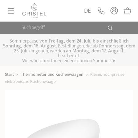
Kleine, hochpräzise
elektronische
LEGEN
DE
34,90 €
Küchenwaage
Küchenwaagen
Suchbegriff
PFANNEN, SAUTEUSEN
KOCHTÖPFE, SCHMORTÖPFE
Sommerpause
von
Freitag, dem 24. Juli, bis einschließlich
Sonntag, dem 16. August
. Bestellungen, die ab
Donnerstag, dem
23. Juli
, eingehen, werden
ab Montag, dem 17. August
,
DAMFPAUFSÄTZE
bearbeitet.
Pfannen
Wir wünschen Ihnen einen schönen Sommer!☀️
Sauteusen
Crêpepfannen
KÜCHENHELFER
Schmortöpfe,
Start
>
Thermometer und Küchenwaagen
>
Kleine, hochpräzise
Kochtöpfe
Suppentöpfe
SPEZIELLE KÜCHENUTENSILIEN
Fleischtöpfe
elektronische Küchenwaage
Dämpfaufsätze
Schnellkochtöpfe
KAFFEE UND TEE
Woks
ZUBEHÖR, PFLEGE
Topfsets
Kochgeschirr Set
Plancha-
Couscous-Töpfe
Nudeltöpfe
IDEEN & GESCHENKKARTEN
Grillplatten
Wasserkessel
Espressokocher
Teekannen
Stiel- und
Deckel
Praktische Küche