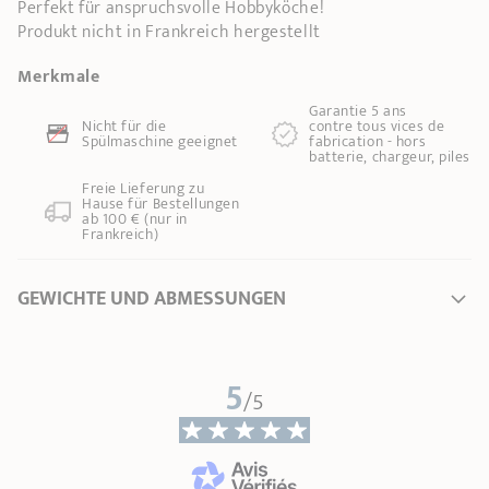
Perfekt für anspruchsvolle Hobbyköche!
Produkt nicht in Frankreich hergestellt
Merkmale
Garantie 5 ans
Nicht für die
contre tous vices de
Spülmaschine geeignet
fabrication - hors
batterie, chargeur, piles
Freie Lieferung zu
Hause für Bestellungen
ab 100 € (nur in
Frankreich)
GEWICHTE UND ABMESSUNGEN
Ø Durchmesser *
0 cm
5
Länge
11,40 cm
/5
Gesamthöhe
3,00 cm
Breite
7,90 cm
Gewicht
0,12 kg