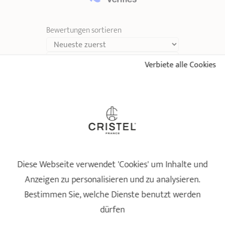
* Dimensionen des Oberteils des Produktes (vom Innenrand bis zum Innenrand)
Bewertungen sortieren
Verbiete alle Cookies
5
/5
Très bien
Betreffende Referenz: TCBEP05N - Kleine, hochpräzise elektronische
Küchenwaage -
Bewertung vom
04/11/2025
nach einer Bestellung am 22/10/2025 von
PHILIPPE L
5
Diese Webseite verwendet 'Cookies' um Inhalte und
/5
Anzeigen zu personalisieren und zu analysieren.
Fabrication Française Très bonne qualité, facile à utiliser, très précis.
Cristel c'est l'excellence.
Bestimmen Sie, welche Dienste benutzt werden
Betreffende Referenz: TCBEP05N - Kleine, hochpräzise elektronische
Küchenwaage -
dürfen
Bewertung vom
26/02/2025
nach einer Bestellung am 19/02/2025 von
CHRISTOPHE
B