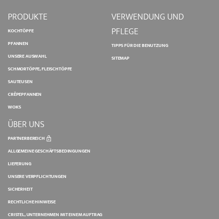
PRODUKTE
VERWENDUNG UND
PFLEGE
KOCHTÖPFE
PFANNEN
TIPPS FÜR DIE BENUTZUNG
UNSERE AUSWAHL
SITEMAP
SCHMORTÖPFE, FLEISCHTÖPFE
SAUTEUSEN
CRÊPEPFANNEN
WOKS
ÜBER UNS
PARTNERBEREICH
ALLGEMEINE GESCHÄFTSBEDINGUNGEN
LIEFERUNG
UNSERE VERPFLICHTUNGEN
SICHERHEIT
RECHTLICHE HINWEISE
CRISTEL, UNTERNEHMEN MIT EINEM AUFTRAG