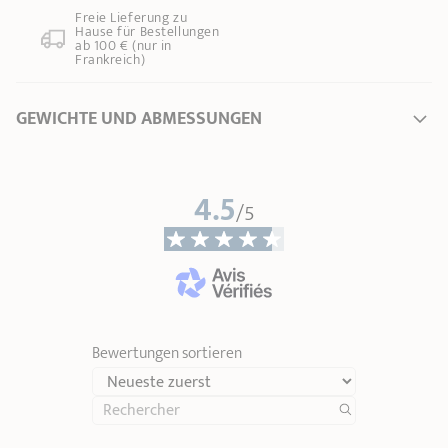
Freie Lieferung zu
Hause für Bestellungen
ab 100 € (nur in
Frankreich)
GEWICHTE UND ABMESSUNGEN
Ø Durchmesser *
0 cm
4.5
Länge
25,00 cm
/5
Gesamthöhe
3,50 cm
Breite
23,00 cm
Gewicht
2,34 kg
* Dimensionen des Oberteils des Produktes (vom Innenrand bis zum Innenrand)
Bewertungen sortieren