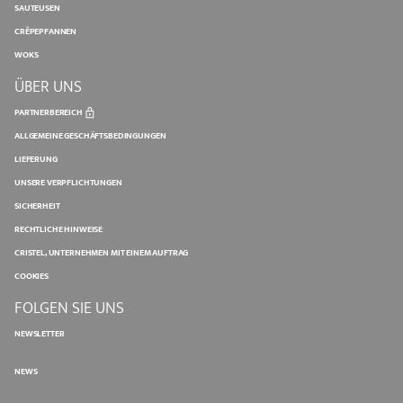
SAUTEUSEN
CRÊPEPFANNEN
WOKS
ÜBER UNS
PARTNERBEREICH
ALLGEMEINE GESCHÄFTSBEDINGUNGEN
LIEFERUNG
UNSERE VERPFLICHTUNGEN
SICHERHEIT
RECHTLICHE HINWEISE
CRISTEL, UNTERNEHMEN MIT EINEM AUFTRAG
COOKIES
FOLGEN SIE UNS
NEWSLETTER
NEWS