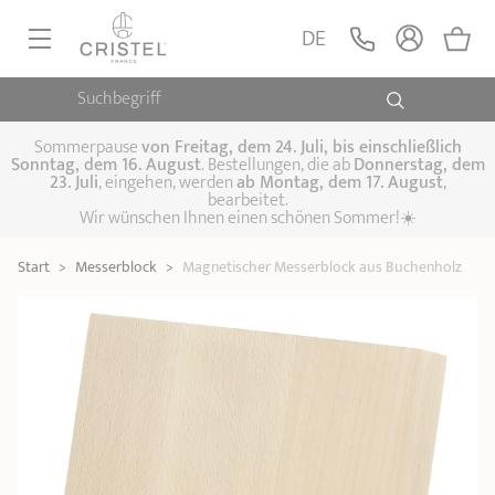
Magnetischer
Messerblock aus
LEGEN
DE
69,90 €
Buchenholz
Sortimentsergänzung
Suchbegriff
PFANNEN, SAUTEUSEN
KOCHTÖPFE, SCHMORTÖPFE
Sommerpause
von
Freitag, dem 24. Juli, bis einschließlich
Sonntag, dem 16. August
. Bestellungen, die ab
Donnerstag, dem
23. Juli
, eingehen, werden
ab Montag, dem 17. August
,
DAMFPAUFSÄTZE
bearbeitet.
Pfannen
Wir wünschen Ihnen einen schönen Sommer!☀️
Sauteusen
Crêpepfannen
KÜCHENHELFER
Schmortöpfe,
Start
>
Messerblock
>
Magnetischer Messerblock aus Buchenholz
Kochtöpfe
Suppentöpfe
SPEZIELLE KÜCHENUTENSILIEN
Fleischtöpfe
Dämpfaufsätze
Schnellkochtöpfe
KAFFEE UND TEE
Woks
ZUBEHÖR, PFLEGE
Topfsets
Kochgeschirr Set
Plancha-
Couscous-Töpfe
Nudeltöpfe
IDEEN & GESCHENKKARTEN
Grillplatten
Wasserkessel
Espressokocher
Teekannen
Stiel- und
Deckel
Praktische Küche