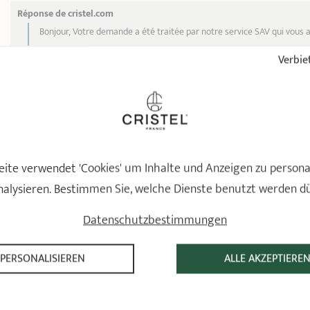
Réponse de cristel.com
Bonjour, Votre demande a été traitée par notre service SAV qui vous 
Il est vrai que l’échange d’un article implique son retour en usine pour
Verbiet
Egalement, nous avons de nombreux contrôles qualité au fil des opér
infaillibles.
Nous sommes désolés de votre déception vis-à-vis de nos process.
Bien cordialement, Le service client
ite verwendet 'Cookies' um Inhalte und Anzeigen zu persona
nalysieren. Bestimmen Sie, welche Dienste benutzt werden d
Datenschutzbestimmungen
SCHON GESEHEN
PERSONALISIEREN
ALLE AKZEPTIERE