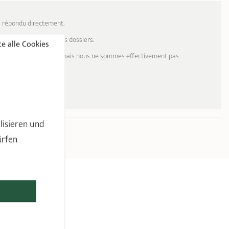
a répondu directement.
 contrôle et suivi de nos dossiers.
e alle Cookies
ations de fabrication, mais nous ne sommes effectivement pas
lisieren und
ürfen
N