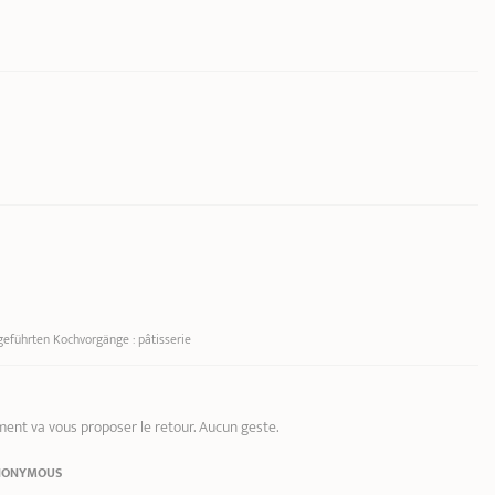
s (vom Innenrand
geführten Kochvorgänge : pâtisserie
ent va vous proposer le retour. Aucun geste.
NONYMOUS