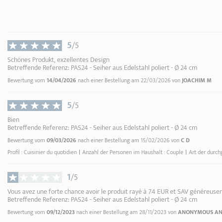
Länge
33,50 cm
Gesamthöhe
13,00 cm
Breite
25,30 cm
5
/5
Gewicht
0,70 kg
Schönes Produkt, exzellentes Design
Betreffende Referenz: PAS24 - Seiher aus Edelstahl poliert - Ø 24 cm
* Dimensionen des Oberteils des Produkte
bis zum Innenrand)
Bewertung vom
14/04/2026
nach einer Bestellung am 22/03/2026 von
JOACHIM M
5
/5
Bien
Betreffende Referenz: PAS24 - Seiher aus Edelstahl poliert - Ø 24 cm
Bewertung vom
09/03/2026
nach einer Bestellung am 15/02/2026 von
C D
Profil : Cuisinier du quotidien
Anzahl der Personen im Haushalt : Couple
Art der durch
1
/5
Vous avez une forte chance avoir le produit rayé à 74 EUR et SAV généreusem
Betreffende Referenz: PAS24 - Seiher aus Edelstahl poliert - Ø 24 cm
Bewertung vom
09/12/2023
nach einer Bestellung am 28/11/2023 von
ANONYMOUS A