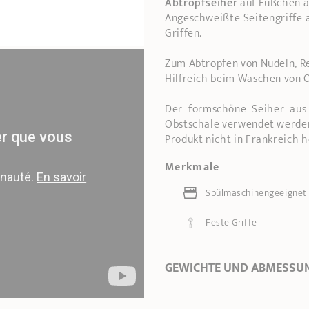
Abtropfseiher
auf Füßchen au
Angeschweißte Seitengriffe a
Griffen.
Zum Abtropfen von Nudeln, Re
Hilfreich beim Waschen von 
Der formschöne Seiher aus 
Obstschale verwendet werde
Produkt nicht in Frankreich h
Merkmale
Spülmaschinengeeignet
Feste Griffe
GEWICHTE UND ABMESSU
Ø Durchmesser *
24 cm