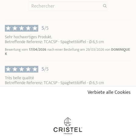
5
/5
Sehr hochwertiges Produkt.
Betreffende Referenz: TCACSP - Spaghettilöffel - Ø 6,5 cm
Bewertung vom
17/04/2026
nach einer Bestellung am 29/03/2026 von
DOMINIQUE
K
5
/5
Très belle qualité
Betreffende Referenz: TCACSP - Spaghettilöffel - Ø 6,5 cm
Bewertung vom
25/07/2025
nach einer Bestellung am 15/07/2025 von
AMELIE E
Verbiete alle Cookies
3
/5
....
Betreffende Referenz: TCACSP - Spaghettilöffel - Ø 6,5 cm
Bewertung vom
14/04/2025
nach einer Bestellung am 08/04/2025 von
AURORE M