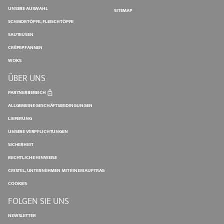
UNSERE AUSWAHL
SITEMAP
SCHMORTÖPFE, FLEISCHTÖPFE
SAUTEUSEN
CRÊPEPFANNEN
WOKS
ÜBER UNS
PARTNERBEREICH
ALLGEMEINE GESCHÄFTSBEDINGUNGEN
LIEFERUNG
UNSERE VERPFLICHTUNGEN
SICHERHEIT
RECHTLICHE HINWEISE
CRISTEL, UNTERNEHMEN MIT EINEM AUFTRAG
COOKIES
FOLGEN SIE UNS
NEWSLETTER