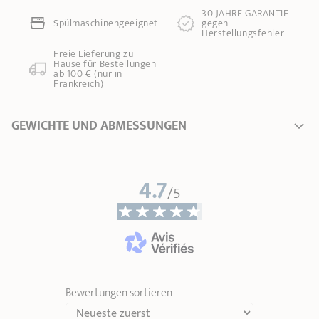
30 JAHRE GARANTIE
Spülmaschinengeeignet
gegen
Herstellungsfehler
Freie Lieferung zu
Hause für Bestellungen
ab 100 € (nur in
Frankreich)
GEWICHTE UND ABMESSUNGEN
Ø Durchmesser *
6 cm
4.7
Länge
35,50 cm
/5
Gesamthöhe
4,50 cm
Grifflänge
27,00 cm
Gewicht
0,17 kg
* Dimensionen des Oberteils des Produktes (vom Innenrand bis zum Innenrand)
Bewertungen sortieren