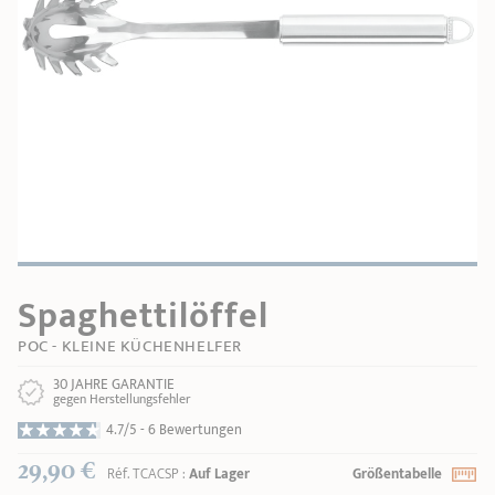
PRODUKTBERATER
Seitengriffe
Ofenform - Bräter
Wasserbadeinsätze
Unsere Auswahl
Marmelade
REZEPTE UND TIPPS
ÜBER UNS
Pflege
Weiteres Zubehör
KOLLEKTIONEN
STORE-FINDER
KONTAKT
Spaghettilöffel
POC - KLEINE KÜCHENHELFER
30 JAHRE GARANTIE
gegen Herstellungsfehler
4.7/5 -
6 Bewertungen
29,90 €
Réf.
TCACSP
:
Auf Lager
Größentabelle