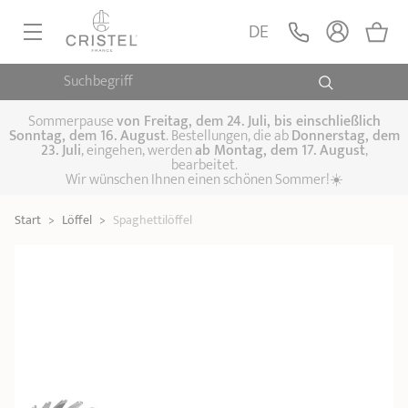
Spaghettilöffel
LEGEN
DE
29,90 €
POC - Kleine Küchenhelfer
Suchbegriff
PFANNEN, SAUTEUSEN
KOCHTÖPFE, SCHMORTÖPFE
Sommerpause
von
Freitag, dem 24. Juli, bis einschließlich
Sonntag, dem 16. August
. Bestellungen, die ab
Donnerstag, dem
23. Juli
, eingehen, werden
ab Montag, dem 17. August
,
DAMFPAUFSÄTZE
bearbeitet.
Pfannen
Wir wünschen Ihnen einen schönen Sommer!☀️
Sauteusen
Crêpepfannen
KÜCHENHELFER
Schmortöpfe,
Start
>
Löffel
>
Spaghettilöffel
Kochtöpfe
Suppentöpfe
SPEZIELLE KÜCHENUTENSILIEN
Fleischtöpfe
Dämpfaufsätze
Schnellkochtöpfe
KAFFEE UND TEE
Woks
ZUBEHÖR, PFLEGE
Topfsets
Kochgeschirr Set
Plancha-
Couscous-Töpfe
Nudeltöpfe
IDEEN & GESCHENKKARTEN
Grillplatten
Wasserkessel
Espressokocher
Teekannen
Stiel- und
Deckel
Praktische Küche