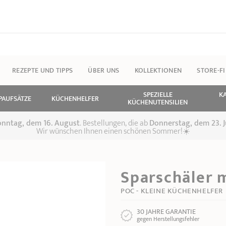
REZEPTE UND TIPPS
ÜBER UNS
KOLLEKTIONEN
STORE-F
SPEZIELLE
K
PAUFSÄTZE
KÜCHENHELFER
KÜCHENUTENSILIEN
 Sonntag, dem 16. August
. Bestellungen, die ab
Donnerstag, dem 23. J
Wir wünschen Ihnen einen schönen Sommer!☀️
Sparschäler 
POC - KLEINE KÜCHENHELFER
30 JAHRE GARANTIE
gegen Herstellungsfehler