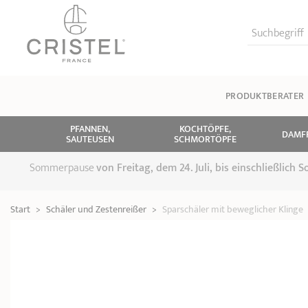
Suchbegriff
PRODUKTBERATER
PFANNEN,
KOCHTÖPFE,
DAMF
SAUTEUSEN
SCHMORTÖPFE
Sommerpause
von
Freitag, dem 24. Juli, bis einschließlich
Start
>
Schäler und Zestenreißer
>
Sparschäler mit beweglicher Klinge