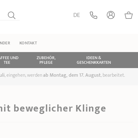
DE
INDER
KONTAKT
AFFEE UND
ZUBEHÖR,
IDEEN &
TEE
PFLEGE
GESCHENKKARTEN
uli
, eingehen, werden
ab Montag, dem 17. August
, bearbeitet.
mit beweglicher Klinge