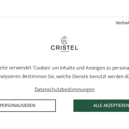
Verbiet
ite verwendet 'Cookies' um Inhalte und Anzeigen zu persona
nalysieren. Bestimmen Sie, welche Dienste benutzt werden d
Fleischgabel
Spaghettilöffel
Kleine Küchenhelfer
POC - Kleine Küchenh
Datenschutzbestimmungen
5 Bewertungen
6 Bewertu
29,90 €
29,90 €
PERSONALISIEREN
ALLE AKZEPTIERE