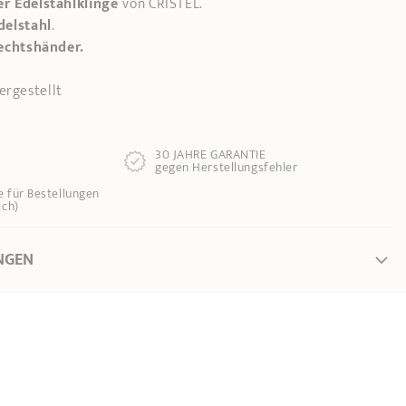
r Edelstahlklinge
von CRISTEL.
delstahl
.
echtshänder.
ergestellt
30 JAHRE GARANTIE
gegen Herstellungsfehler
e für Bestellungen
ich)
NGEN