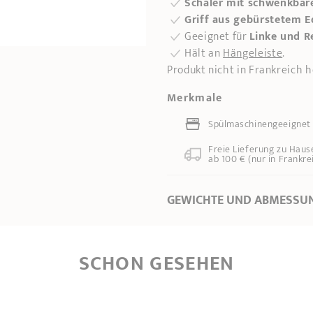
Schäler mit schwenkbare
Griff aus gebürstetem E
Geeignet für
Linke und R
Hält an
Hängeleiste
.
Produkt nicht in Frankreich h
Merkmale
Spülmaschinengeeignet
Freie Lieferung zu Haus
ab 100 € (nur in Frankre
GEWICHTE UND ABMESSU
Länge
21,00 cm
SCHON GESEHEN
Gesamthöhe
1,70 cm
Grifflänge
13,00 cm
Gewicht
0,10 kg