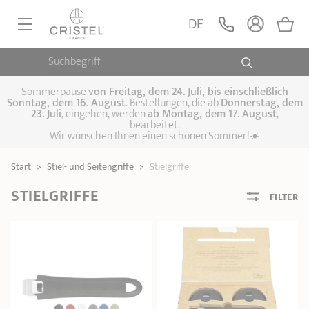
DE
Suchbegriff
PFANNEN, SAUTEUSEN
KOCHTÖPFE, SCHMORTÖPFE
Sommerpause
von
Freitag, dem 24. Juli, bis einschließlich
Sonntag, dem 16. August
. Bestellungen, die ab
Donnerstag, dem
23. Juli
, eingehen, werden
ab Montag, dem 17. August
,
DAMFPAUFSÄTZE
bearbeitet.
Pfannen
Wir wünschen Ihnen einen schönen Sommer!☀️
Sauteusen
Crêpepfannen
KÜCHENHELFER
Schmortöpfe,
Start
>
Stiel- und Seitengriffe
>
Stielgriffe
Kochtöpfe
Suppentöpfe
SPEZIELLE KÜCHENUTENSILIEN
Fleischtöpfe
Dämpfaufsätze
Schnellkochtöpfe
STIELGRIFFE
FILTER
KAFFEE UND TEE
Woks
ZUBEHÖR, PFLEGE
Topfsets
Kochgeschirr Set
Plancha-
Couscous-Töpfe
Nudeltöpfe
IDEEN & GESCHENKKARTEN
Grillplatten
Wasserkessel
Espressokocher
Teekannen
Stiel- und
Deckel
Praktische Küche