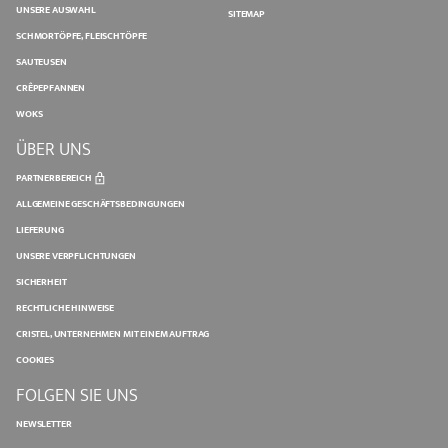
UNSERE AUSWAHL
SITEMAP
SCHMORTÖPFE, FLEISCHTÖPFE
SAUTEUSEN
CRÊPEPFANNEN
WOKS
ÜBER UNS
PARTNERBEREICH
ALLGEMEINE GESCHÄFTSBEDINGUNGEN
LIEFERUNG
UNSERE VERPFLICHTUNGEN
SICHERHEIT
RECHTLICHE HINWEISE
CRISTEL, UNTERNEHMEN MIT EINEM AUFTRAG
COOKIES
FOLGEN SIE UNS
NEWSLETTER