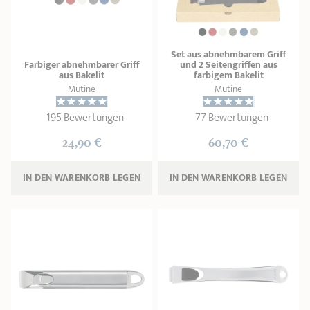
PRODUKTBERATER
Seitengriffe
Ofenform - Bräter
Wasserbadeinsätze
Unsere Auswahl
Marmelade
REZEPTE UND TIPPS
Set aus abnehmbarem Griff
ÜBER UNS
Farbiger abnehmbarer Griff
und 2 Seitengriffen aus
Pflege
Weiteres Zubehör
aus Bakelit
farbigem Bakelit
Mutine
Mutine
KOLLEKTIONEN
195 Bewertungen
77 Bewertungen
STORE-FINDER
24,90 €
60,70 €
KONTAKT
IN DEN WARENKORB 
LEGEN
IN DEN WARENKORB 
LEGEN