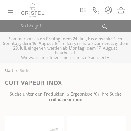
DE
Suchbegriff
PFANNEN, SAUTEUSEN
KOCHTÖPFE, SCHMORTÖPFE
Sommerpause
von
Freitag, dem 24. Juli, bis einschließlich
Sonntag, dem 16. August
. Bestellungen, die ab
Donnerstag, dem
23. Juli
, eingehen, werden
ab Montag, dem 17. August
,
DAMFPAUFSÄTZE
bearbeitet.
Pfannen
Wir wünschen Ihnen einen schönen Sommer!☀️
Sauteusen
Crêpepfannen
KÜCHENHELFER
Schmortöpfe,
Start
>
Suche
Kochtöpfe
Suppentöpfe
SPEZIELLE KÜCHENUTENSILIEN
Fleischtöpfe
Dämpfaufsätze
Schnellkochtöpfe
CUIT VAPEUR INOX
KAFFEE UND TEE
Woks
Suche unter den Produkten:
5
Ergebnisse für Ihre Suche
ZUBEHÖR, PFLEGE
"
cuit vapeur inox
"
Topfsets
Kochgeschirr Set
Plancha-
Couscous-Töpfe
Nudeltöpfe
IDEEN & GESCHENKKARTEN
Grillplatten
Wasserkessel
Espressokocher
Teekannen
Stiel- und
Deckel
Praktische Küche