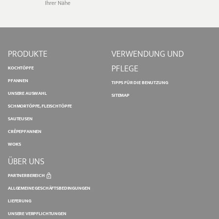
Ihrer Nähe
PRODUKTE
VERWENDUNG UND
PFLEGE
KOCHTÖPFE
PFANNEN
TIPPS FÜR DIE BENUTZUNG
UNSERE AUSWAHL
SITEMAP
SCHMORTÖPFE, FLEISCHTÖPFE
SAUTEUSEN
CRÊPEPFANNEN
WOKS
ÜBER UNS
PARTNERBEREICH
ALLGEMEINE GESCHÄFTSBEDINGUNGEN
LIEFERUNG
UNSERE VERPFLICHTUNGEN