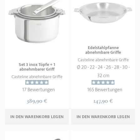
PRODUKTBERATER
Seitengriffe
Ofenform - Bräter
Wasserbadeinsätze
Unsere Auswahl
Marmelade
REZEPTE UND TIPPS
ÜBER UNS
Pflege
Weiteres Zubehör
KOLLEKTIONEN
Edelstahlpfanne
abnehmbare Griffe
STORE-FINDER
Casteline abnehmbare Griffe
Set 3 inox Töpfe + 1
Ø 20 - 22 - 24 - 26 - 28 - 30 -
KONTAKT
abnehmbarer Griff
32 cm
Casteline abnehmbare Griffe
17 Bewertungen
165 Bewertungen
389,90 €
147,90 €
IN DEN WARENKORB 
LEGEN
IN DEN WARENKORB 
LEGEN