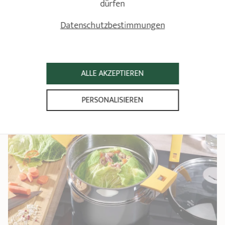
dürfen
Datenschutzbestimmungen
WIE KOCHE ICH GESUNDES ESSEN IN PFANNEN UND
TÖPFEN AUS EDELSTAHL?
ALLE AKZEPTIEREN
LESEN
PERSONALISIEREN