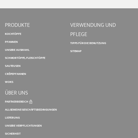
PRODUKTE
VERWENDUNG UND
PFLEGE
KOCHTÖPFE
PFANNEN
TIPPS FÜR DIE BENUTZUNG
UNSERE AUSWAHL
SITEMAP
SCHMORTÖPFE, FLEISCHTÖPFE
SAUTEUSEN
CRÊPEPFANNEN
WOKS
ÜBER UNS
PARTNERBEREICH
ALLGEMEINE GESCHÄFTSBEDINGUNGEN
LIEFERUNG
UNSERE VERPFLICHTUNGEN
SICHERHEIT