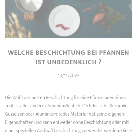
PRODUKTBERATER
Seitengriffe
Ofenform - Bräter
Wasserbadeinsätze
Unsere Auswahl
Marmelade
REZEPTE UND TIPPS
ÜBER UNS
Pflege
Weiteres Zubehör
KOLLEKTIONEN
WELCHE BESCHICHTUNG BEI PFANNEN
STORE-FINDER
IST UNBEDENKLICH ?
KONTAKT
13/11/2025
Die Wahl der besten Beschichtung für eine Pfanne oder einen
Topf ist alles andere als nebensächlich. Ob Edelstahl, Keramik,
Gusseisen oder Aluminium: Jedes Material hat seine eigenen
Eigenschaften und kann entweder ohne Beschichtung oder mit
einer speziellen Antihaftbeschichtung verwendet werden. Diese