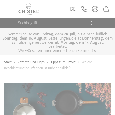
DE
Suchbegriff
PFANNEN, SAUTEUSEN
KOCHTÖPFE, SCHMORTÖPFE
Sommerpause
von
Freitag, dem 24. Juli, bis einschließlich
Sonntag, dem 16. August
. Bestellungen, die ab
Donnerstag, dem
23. Juli
, eingehen, werden
ab Montag, dem 17. August
,
DAMFPAUFSÄTZE
bearbeitet.
Pfannen
Wir wünschen Ihnen einen schönen Sommer!☀️
Sauteusen
Crêpepfannen
KÜCHENHELFER
Schmortöpfe,
Start
>
Rezepte und Tipps
>
Tipps zum Erfolg
>
Welche
Kochtöpfe
Suppentöpfe
SPEZIELLE KÜCHENUTENSILIEN
Fleischtöpfe
Beschichtung bei Pfannen ist unbedenklich ?
Dämpfaufsätze
Schnellkochtöpfe
KAFFEE UND TEE
Woks
ZUBEHÖR, PFLEGE
Topfsets
Kochgeschirr Set
Plancha-
Couscous-Töpfe
Nudeltöpfe
IDEEN & GESCHENKKARTEN
Grillplatten
Wasserkessel
Espressokocher
Teekannen
Stiel- und
Deckel
Praktische Küche