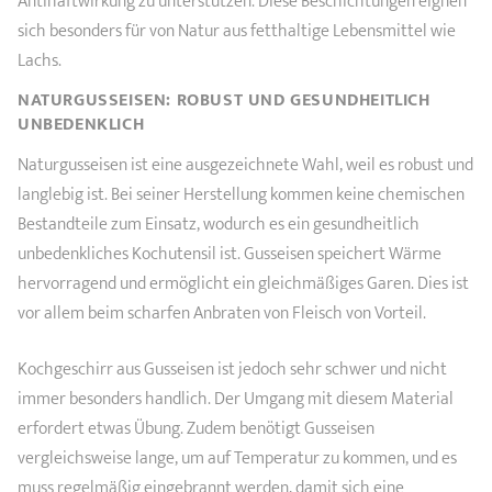
Antihaftwirkung zu unterstützen. Diese Beschichtungen eignen
sich besonders für von Natur aus fetthaltige Lebensmittel wie
Lachs.
NATURGUSSEISEN: ROBUST UND GESUNDHEITLICH
UNBEDENKLICH
Naturgusseisen ist eine ausgezeichnete Wahl, weil es robust und
langlebig ist. Bei seiner Herstellung kommen keine chemischen
Bestandteile zum Einsatz, wodurch es ein gesundheitlich
unbedenkliches Kochutensil ist. Gusseisen speichert Wärme
hervorragend und ermöglicht ein gleichmäßiges Garen. Dies ist
vor allem beim scharfen Anbraten von Fleisch von Vorteil.
Kochgeschirr aus Gusseisen ist jedoch sehr schwer und nicht
immer besonders handlich. Der Umgang mit diesem Material
erfordert etwas Übung. Zudem benötigt Gusseisen
vergleichsweise lange, um auf Temperatur zu kommen, und es
muss regelmäßig eingebrannt werden, damit sich eine