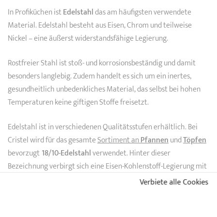
In Profiküchen ist
Edelstahl
das am häufigsten verwendete
Material. Edelstahl besteht aus Eisen, Chrom und teilweise
Nickel – eine äußerst widerstandsfähige Legierung.
Rostfreier Stahl ist stoß- und korrosionsbeständig und damit
besonders langlebig. Zudem handelt es sich um ein inertes,
gesundheitlich unbedenkliches Material, das selbst bei hohen
Temperaturen keine giftigen Stoffe freisetzt.
Edelstahl ist in verschiedenen Qualitätsstufen erhältlich. Bei
Cristel wird für das gesamte
Sortiment an
Pfannen
und
Töpfen
bevorzugt
18/10-Edelstahl
verwendet. Hinter dieser
Bezeichnung verbirgt sich eine Eisen-Kohlenstoff-Legierung mit
18 % Chrom und 10 % Nickel, die hochgradig widerstandsfähig
Verbiete alle Cookies
ist. Dadurch ist das Kochgeschirr besonders vielseitig und für
alle Herdarten geeignet, einschließlich Induktion.