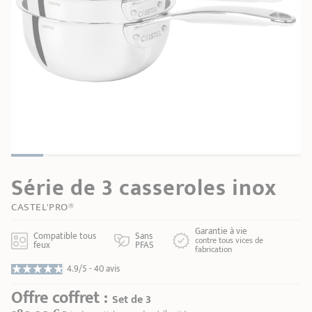
GUIDE D'ACHAT
Plat à four -
Bains-marie
Confitures
Notre sélection
roaster
Carte cadeau
RECETTES & CONSEILS
REFAIRE L'ANTIADHÉSIF
Autres
Entretien
accessoires
SECONDE VIE
Poissons
MAISON CRISTEL
COLLECTIONS
Série de 3 casseroles inox
POINTS DE VENTE
CASTEL'PRO®
CONTACT
Garantie à vie
Compatible tous
Sans
contre tous vices de
feux
PFAS
fabrication
4.9/5 -
40 avis
Offre coffret :
Set de 3