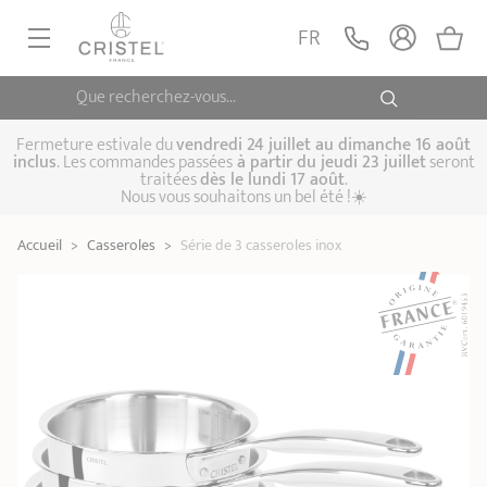
Série de 3 casseroles
inox
AJOUTER
FR
289,90 €
Castel'Pro®
Que recherchez-vous...
POÊLES, SAUTEUSES
CASSEROLES, FAITOUTS
Fermeture estivale du
vendredi 24 juillet au dimanche 16 août
inclus
. Les commandes passées
à partir du jeudi 23 juillet
seront
traitées
dès le lundi 17 août
.
CUISSON VAPEUR
Nous vous souhaitons un bel été !☀️
Poêles
Sauteuses
Crêpières
USTENSILE DE CUISINE
Accueil
>
Casseroles
>
Série de 3 casseroles inox
Casseroles
Cocottes, faitouts
Marmites
CUISSON SPÉCIALISÉE
Biome, cuisson
Cuit-vapeur
Autocuiseurs
CAFETIÈRES THÉIÈRES
saine
Woks
ACCESSOIRES, ENTRETIENS
Coffrets de
Sets
Couscoussiers
casseroles
Cuit-pâtes
Grills
IDÉES ET CARTES CADEAUX
Bouilloires
Cafetières
Théières
Couvercles
Poignées et anses
Cuisine pratique