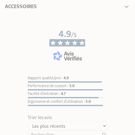
Poids
2,60 kg
ACCESSOIRES
4.9
/5
Rapport qualité/prix :
4.9
Performance de cuisson :
5.0
Facilité d’entretien :
4.7
Couvercle brillant
Couvercle en verre bombé
C
Ergonomie et confort d’utilisation :
5.0
Castel'Pro® fixe
Castel'Pro® fixe
1
Ø 14 cm
1
Ø 14 cm
Ø 14 cm
1
Ø 14 cm
1
Trier les avis
Ø 16 cm
2
Ø 16 cm
2
21,00 €
26,00 €
Ø 18 cm
3
Ø 18 cm
3