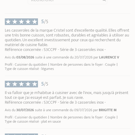
Ø 20 cm
4
Ø 20 cm
4
AJOUTER
AU PANIER
AJOUTER
AU PANIER
A
Ø 22 cm
5
Ø 22 cm
5
Ø 24 cm
6
Ø 24 cm
6
5
Ø 28 cm
7
Ø 26 cm
7
/5
Ø 12 cm
8
Ø 28 cm
8
Les casseroles de la marque Cristel sont d'excellente qualité. Elles offrent
Ø 9 cm
9
Ø 30 cm
9
une très bonne cuisson, sont robustes, durables et agréables à utiliser au
quotidien. Un excellent investissement pour ceux qui recherchent du
Ø 26 cm
10
Ø 32 cm
10
matériel de cuisine fiable.
Ø 10 cm
Ø 34 cm
Référence concernée : S3CCPF - Série de 3 casseroles inox -
Avis du
03/08/2026
suite à une commande du 20/07/2026 par
LAURENCE V
Profil : Cuisinier du quotidien
Nombre de personnes dans le foyer : Couple
Type de cuisson réalisé : légumes
5
/5
Il va falloir que je m'habitue à cuisiner avec de l'inox, mais jusqu'à présent
tout ce que j'ai essayé est parfait. Je suis ravie.
Référence concernée : S3CCPF - Série de 3 casseroles inox -
Avis du
30/07/2026
suite à une commande du 09/07/2026 par
BRIGITTE M
Profil : Cuisinier du quotidien
Nombre de personnes dans le foyer : Couple
Type de cuisson réalisé : plat en sauce