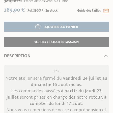
380,00 €
Prix des articles vendus à l’unité
289,90 €
Réf.
S3CCPF
:
En stock
Guide des tailles
AJOUTER
 AU PANIER
VÉRIFIER LE STOCK EN MAGASIN
DESCRIPTION
***
Notre atelier sera fermé du
vendredi 24 juillet au
dimanche 16 août inclus
.
Les commandes passées
à partir du jeudi 23
juillet
seront prises en charge dès notre retour,
à
compter du lundi 17 août
.
Nous vous remercions de votre compréhension et