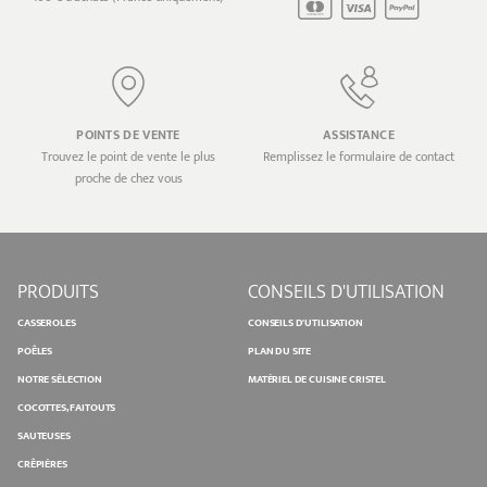
POINTS DE VENTE
ASSISTANCE
Trouvez le point de vente le plus
Remplissez le formulaire de contact
proche de chez vous
PRODUITS
CONSEILS D'UTILISATION
CASSEROLES
CONSEILS D'UTILISATION
POÊLES
PLAN DU SITE
NOTRE SÉLECTION
MATÉRIEL DE CUISINE CRISTEL
COCOTTES, FAITOUTS
SAUTEUSES
CRÊPIÈRES