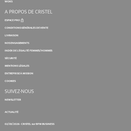
WOKS
A PROPOS DE CRISTEL
ESPACE PRO
CONDITIONS GÉNÉRALES DE VENTE
LIVRAISON
NOS ENGAGEMENTS
INDEX DE L'ÉGALITÉ FEMMES/HOMMES
SÉCURITÉ
MENTIONS LÉGALES
ENTREPRISE À MISSION
COOKIES
SUIVEZ-NOUS
NEWSLETTER
ACTUALITÉ
02/03/2026 - CRISTEL sur BFM BUSINESS