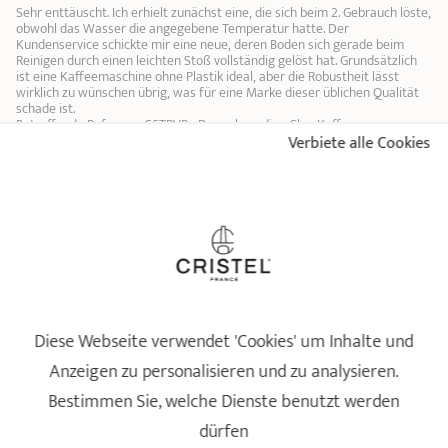
10
10
Sehr enttäuscht. Ich erhielt zunächst eine, die sich beim 2. Gebrauch löste,
obwohl das Wasser die angegebene Temperatur hatte. Der
Kundenservice schickte mir eine neue, deren Boden sich gerade beim
Reinigen durch einen leichten Stoß vollständig gelöst hat. Grundsätzlich
ist eine Kaffeemaschine ohne Plastik ideal, aber die Robustheit lässt
wirklich zu wünschen übrig, was für eine Marke dieser üblichen Qualität
schade ist.
Betreffende Referenz: C5TPVR - Doppelwandige Glas-Kaffeepresse -
Robusta - 5 tasses
Verbiete alle Cookies
Bewertung vom
02/08/2026
nach einer Bestellung am 25/06/2026 von
FANNY P
Profil : Cuisinier du quotidien
Anzahl der Personen im Haushalt : Couple
5
/5
Tout était parfait
Betreffende Referenz: C8TPVR - Doppelwandige Glas-Kaffeepresse -
Robusta - 8 tasses
Bewertung vom
14/09/2024
nach einer Bestellung am 04/09/2024 von
URSULA S
Diese Webseite verwendet 'Cookies' um Inhalte und
Anzeigen zu personalisieren und zu analysieren.
3
/5
Bestimmen Sie, welche Dienste benutzt werden
Défaut et problème de stabilité sur cette cafetière. La première cafetière
reçue était instable sur surface plane (ce qui est problématique pour une
dürfen
cafetière à piston lorsqu'il faut presser). Retour et renvoi d'une nouvelle