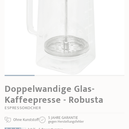
PRODUKTBERATER
Seitengriffe
Ofenform - Bräter
Wasserbadeinsätze
Unsere Auswahl
Marmelade
REZEPTE UND TIPPS
ÜBER UNS
Pflege
Weiteres Zubehör
KOLLEKTIONEN
STORE-FINDER
KONTAKT
Doppelwandige Glas-
Kaffeepresse - Robusta
ESPRESSOKOCHER
5 JAHRE GARANTIE
Ohne Kunststoff
gegen Herstellungsfehler