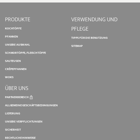
PRODUKTE
VERWENDUNG UND
PFLEGE
KOCHTÖPFE
PFANNEN
TIPPS FÜR DIE BENUTZUNG
UNSERE AUSWAHL
SITEMAP
SCHMORTÖPFE, FLEISCHTÖPFE
SAUTEUSEN
CRÊPEPFANNEN
WOKS
ÜBER UNS
PARTNERBEREICH
ALLGEMEINE GESCHÄFTSBEDINGUNGEN
LIEFERUNG
UNSERE VERPFLICHTUNGEN
SICHERHEIT
RECHTLICHE HINWEISE