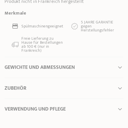
Produkt nicht in Frankreich hergestellt
Merkmale
5 JAHRE GARANTIE
Spülmaschinengeeignet
gegen
Herstellungsfehler
Freie Lieferung zu
Hause für Bestellungen
ab 100 € (nur in
Frankreich)
GEWICHTE UND ABMESSUNGEN
Ø Durchmesser *
0 cm
ZUBEHÖR
Länge
7,60 cm
Gesamthöhe
18,70 cm
Breite
12,50 cm
VERWENDUNG UND PFLEGE
Gewicht
0,39 kg
Inhalt
0,40 l