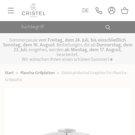
Edelstahldeckel
Graphite für Plancha-
LEGEN
DE
59,90 €
Grillplatte
Sortimentsergänzung
Suchbegriff
PFANNEN, SAUTEUSEN
KOCHTÖPFE, SCHMORTÖPFE
Sommerpause
von
Freitag, dem 24. Juli, bis einschließlich
Sonntag, dem 16. August
. Bestellungen, die ab
Donnerstag, dem
23. Juli
, eingehen, werden
ab Montag, dem 17. August
,
DAMFPAUFSÄTZE
bearbeitet.
Pfannen
Wir wünschen Ihnen einen schönen Sommer!☀️
Sauteusen
Crêpepfannen
KÜCHENHELFER
Schmortöpfe,
Start
>
Plancha-Grillplatten
>
Edelstahldeckel Graphite für Plancha-
Kochtöpfe
Suppentöpfe
SPEZIELLE KÜCHENUTENSILIEN
Fleischtöpfe
Grillplatte
Dämpfaufsätze
Schnellkochtöpfe
KAFFEE UND TEE
Woks
ZUBEHÖR, PFLEGE
Topfsets
Kochgeschirr Set
Plancha-
Couscous-Töpfe
Nudeltöpfe
IDEEN & GESCHENKKARTEN
Grillplatten
Wasserkessel
Espressokocher
Teekannen
Stiel- und
Deckel
Praktische Küche