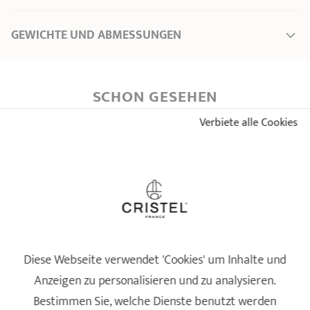
GEWICHTE UND ABMESSUNGEN
Ø Durchmesser *
34 cm
Länge
36,00 cm
SCHON GESEHEN
Gesamthöhe
11,50 cm
Verbiete alle Cookies
Breite
36,00 cm
Gewicht
0,90 kg
* Dimensionen des Oberteils des Produktes (vom Innenrand bis zum Innenrand)
Diese Webseite verwendet 'Cookies' um Inhalte und
Anzeigen zu personalisieren und zu analysieren.
Bestimmen Sie, welche Dienste benutzt werden