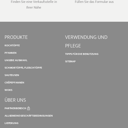
Finden Sie eine Verkaufsstelle in
Füllen Sie das Formular aus
Ihrer Nähe
PRODUKTE
VERWENDUNG UND
PFLEGE
KOCHTÖPFE
PFANNEN
TIPPS FÜR DIE BENUTZUNG
UNSERE AUSWAHL
SITEMAP
SCHMORTÖPFE, FLEISCHTÖPFE
SAUTEUSEN
CRÊPEPFANNEN
WOKS
ÜBER UNS
PARTNERBEREICH
ALLGEMEINE GESCHÄFTSBEDINGUNGEN
LIEFERUNG