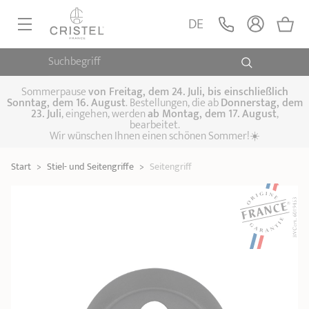
Seitengriff
Schwarz
LEGEN
DE
17,90 €
Mutine
Suchbegriff
PFANNEN, SAUTEUSEN
KOCHTÖPFE, SCHMORTÖPFE
Sommerpause
von
Freitag, dem 24. Juli, bis einschließlich
Sonntag, dem 16. August
. Bestellungen, die ab
Donnerstag, dem
23. Juli
, eingehen, werden
ab Montag, dem 17. August
,
DAMFPAUFSÄTZE
bearbeitet.
Pfannen
Wir wünschen Ihnen einen schönen Sommer!☀️
Sauteusen
Crêpepfannen
KÜCHENHELFER
Schmortöpfe,
Start
>
Stiel- und Seitengriffe
>
Seitengriff
Kochtöpfe
Suppentöpfe
SPEZIELLE KÜCHENUTENSILIEN
Fleischtöpfe
Dämpfaufsätze
Schnellkochtöpfe
KAFFEE UND TEE
Woks
ZUBEHÖR, PFLEGE
Topfsets
Kochgeschirr Set
Plancha-
Couscous-Töpfe
Nudeltöpfe
IDEEN & GESCHENKKARTEN
Grillplatten
Wasserkessel
Espressokocher
Teekannen
Stiel- und
Deckel
Praktische Küche