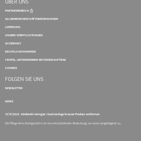
ÜBER UNS
PARTNERBEREICH
ALLGEMEINE GESCHÄFTSBEDINGUNGEN
LIEFERUNG
UNSERE VERPFLICHTUNGEN
SICHERHEIT
RECHTLICHE HINWEISE
CRISTEL, UNTERNEHMEN MIT EINEM AUFTRAG
COOKIES
FOLGEN SIE UNS
NEWSLETTER
NEWS
13/11/2025 - Edelstahl reinigen : hartnäckige braune Flecken entfernen
Die Pflege Ihres Kochgeschirrs ist von entscheidender Bedeutung, um seine Langlebigkeit zu...