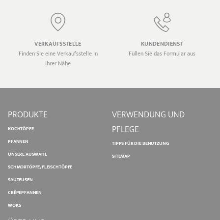
VERKAUFSSTELLE
KUNDENDIENST
Finden Sie eine Verkaufsstelle in
Füllen Sie das Formular aus
Ihrer Nähe
PRODUKTE
VERWENDUNG UND
PFLEGE
KOCHTÖPFE
PFANNEN
TIPPS FÜR DIE BENUTZUNG
UNSERE AUSWAHL
SITEMAP
SCHMORTÖPFE, FLEISCHTÖPFE
SAUTEUSEN
CRÊPEPFANNEN
WOKS