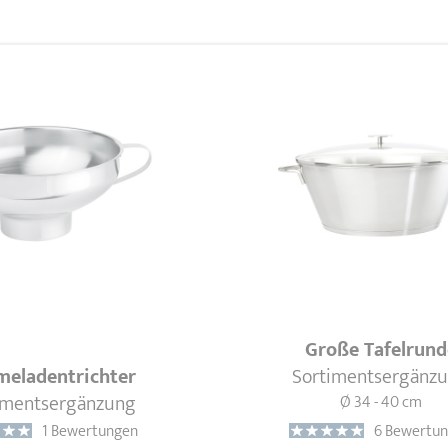
SCHON GESEHEN
Große Tafelrund
eladentrichter
Sortimentsergänz
imentsergänzung
Ø 34 - 40 cm
1 Bewertungen
6 Bewertu