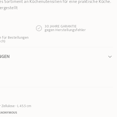
es Sortiment an Küchenutensilien für eine praktische Küche.
ergestellt
30 JAHRE GARANTIE
gegen Herstellungsfehler
e für Bestellungen
ich)
NGEN
s (vom Innenrand
Zellulose - L 45.5 cm
ANONYMOUS