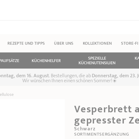
REZEPTE UND TIPPS
ÜBER UNS
KOLLEKTIONEN
STORE-F
SPEZIELLE
K
PAUFSÄTZE
KÜCHENHELFER
KÜCHENUTENSILIEN
 Sonntag, dem 16. August
. Bestellungen, die ab
Donnerstag, dem 23. J
Wir wünschen Ihnen einen schönen Sommer!☀️
ellulose
Vesperbrett a
gepresster Ze
Schwarz
SORTIMENTSERGÄNZUNG