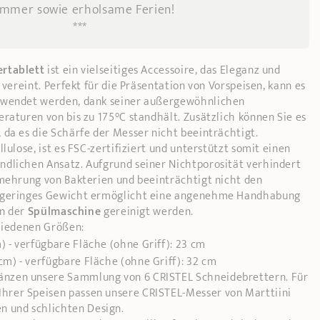
mmer sowie erholsame Ferien!
***
ertablett
ist ein vielseitiges Accessoire, das Eleganz und
 vereint. Perfekt für die Präsentation von Vorspeisen, kann es
wendet werden, dank seiner außergewöhnlichen
raturen von bis zu 175°C standhält. Zusätzlich können Sie es
 da es die Schärfe der Messer nicht beeinträchtigt.
lulose, ist es FSC-zertifiziert und unterstützt somit einen
dlichen Ansatz. Aufgrund seiner Nichtporosität verhindert
rmehrung von Bakterien und beeinträchtigt nicht den
n geringes Gewicht ermöglicht eine angenehme Handhabung
in der
Spülmaschine
gereinigt werden.
chiedenen Größen:
) - verfügbare Fläche (ohne Griff): 23 cm
cm) - verfügbare Fläche (ohne Griff): 32 cm
gänzen unsere Sammlung von 6 CRISTEL Schneidebrettern. Für
Ihrer Speisen passen unsere CRISTEL-Messer von Marttiini
n und schlichten Design.