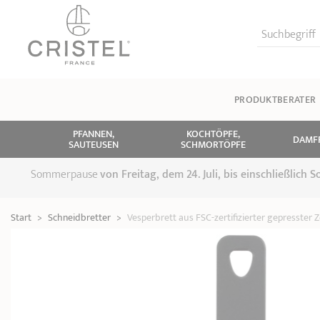
Suchbegriff
PRODUKTBERATER
PFANNEN,
KOCHTÖPFE,
DAMF
SAUTEUSEN
SCHMORTÖPFE
Sommerpause
von
Freitag, dem 24. Juli, bis einschließlich
Start
>
Schneidbretter
>
Vesperbrett aus FSC-zertifizierter gepresster Z