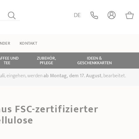
DE
INDER
KONTAKT
AFFEE UND
ZUBEHÖR,
IDEEN &
TEE
PFLEGE
GESCHENKKARTEN
uli
, eingehen, werden
ab Montag, dem 17. August
, bearbeitet.
us FSC-zertifizierter
llulose