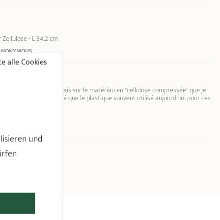
Zellulose - L 34.2 cm
ANONYMOUS
e alle Cookies
raison car je m'interrogeais sur le matériau en "cellulose compressée" que je
 bien meilleure qualité que le plastique souvent utilisé aujourd'hui pour ces
 s'agit... d'ardoise !
Zellulose - L 34.2 cm
lisieren und
ürfen
N