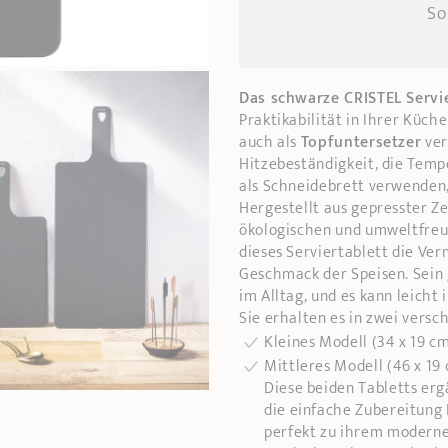
So
Das schwarze CRISTEL Servi
Praktikabilität in Ihrer Küche
auch als
Topfuntersetzer
ver
Hitzebeständigkeit, die Tempe
als Schneidebrett verwenden,
Hergestellt aus gepresster Zel
ökologischen und umweltfreun
dieses Serviertablett die Ve
Geschmack der Speisen. Sei
im Alltag, und es kann leicht 
Sie erhalten es in zwei vers
Kleines Modell (34 x 19 cm
Mittleres Modell (46 x 19 
Diese beiden Tabletts er
die einfache Zubereitung 
perfekt zu ihrem moderne