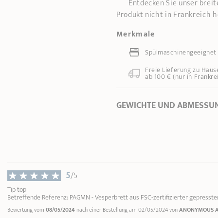
Entdecken Sie unser breit
Produkt nicht in Frankreich h
Merkmale
Spülmaschinengeeignet
Freie Lieferung zu Haus
ab 100 € (nur in Frankre
GEWICHTE UND ABMESSU
Ø Durchmesser *
0 cm
Länge
34,20 cm
Breite
19,00 cm
Gewicht
0,41 kg
5
/5
* Dimensionen des Oberteils des Produkte
Tip top
Betreffende Referenz: PAGMN - Vesperbrett aus FSC-zertifizierter gepresster 
bis zum Innenrand)
Bewertung vom
08/05/2024
nach einer Bestellung am 02/05/2024 von
ANONYMOUS 