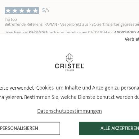
5
/5
Tip top
Betreffende Referenz: PAPMN - Vesperbrett aus FSC-zertifizierter gepresster 
Bewertung vom
08/05/2024
nach einer Bestellung am 02/05/2024 von
ANONYMOUS 
Verbiet
5
/5
Très belle planche apéro, qualitative. J'ai été immédiatement rassuré à la liv
ne connaissais pas. Cela ressemble à un matériau composite de type résine, de
planches à découper. J'ai envie de dire qu'on pourrait croire à s'y méprendre qu'il
Betreffende Referenz: PAPMN - Vesperbrett aus FSC-zertifizierter gepresster 
Bewertung vom
13/03/2024
nach einer Bestellung am 07/03/2024 von
ANONYMOUS A
ite verwendet 'Cookies' um Inhalte und Anzeigen zu persona
nalysieren. Bestimmen Sie, welche Dienste benutzt werden d
Datenschutzbestimmungen
PERSONALISIEREN
ALLE AKZEPTIERE