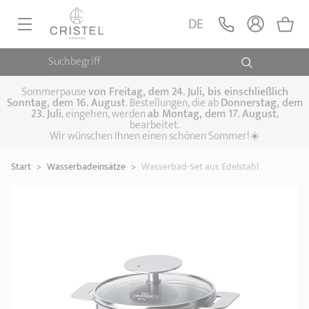
Wasserbad-Set aus
Edelstahl
DE
Strate
Suchbegriff
PFANNEN, SAUTEUSEN
KOCHTÖPFE, SCHMORTÖPFE
Sommerpause
von
Freitag, dem 24. Juli, bis einschließlich
Sonntag, dem 16. August
. Bestellungen, die ab
Donnerstag, dem
23. Juli
, eingehen, werden
ab Montag, dem 17. August
,
DAMFPAUFSÄTZE
bearbeitet.
Pfannen
Wir wünschen Ihnen einen schönen Sommer!☀️
Sauteusen
Crêpepfannen
KÜCHENHELFER
Schmortöpfe,
Start
>
Wasserbadeinsätze
>
Wasserbad-Set aus Edelstahl
Kochtöpfe
Suppentöpfe
SPEZIELLE KÜCHENUTENSILIEN
Fleischtöpfe
Dämpfaufsätze
Schnellkochtöpfe
KAFFEE UND TEE
Woks
ZUBEHÖR, PFLEGE
Topfsets
Kochgeschirr Set
Plancha-
Couscous-Töpfe
Nudeltöpfe
IDEEN & GESCHENKKARTEN
Grillplatten
Wasserkessel
Espressokocher
Teekannen
Stiel- und
Deckel
Praktische Küche