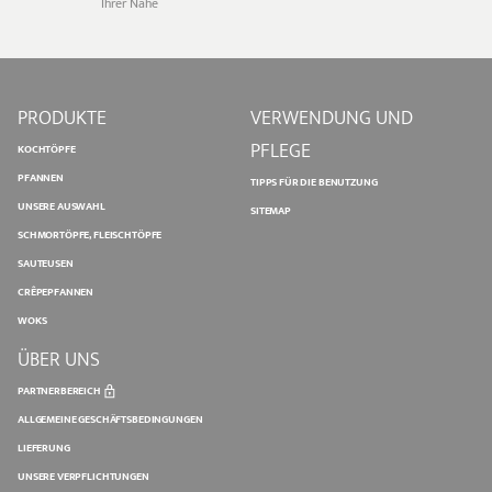
Ihrer Nähe
PRODUKTE
VERWENDUNG UND
PFLEGE
KOCHTÖPFE
PFANNEN
TIPPS FÜR DIE BENUTZUNG
UNSERE AUSWAHL
SITEMAP
SCHMORTÖPFE, FLEISCHTÖPFE
SAUTEUSEN
CRÊPEPFANNEN
WOKS
ÜBER UNS
PARTNERBEREICH
ALLGEMEINE GESCHÄFTSBEDINGUNGEN
LIEFERUNG
UNSERE VERPFLICHTUNGEN