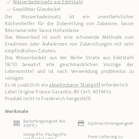
Wasserbadeinsatz aus Edelstahl
Gewölbter Glasdeckel
Der Wasserbadeinsatz ist ein unentbehrlicher
Küchenhelfer für die Zubereitung von Zabaione, Sauce
Béarnaise oder Sauce Hollandaise.
Das Wasserbad ist auch eine schonende Methode zum
Erwärmen oder Aufwärmen von Zubereitungen mit sehr
empfindlichen Zutaten.
Das Wasserbadset aus der Reihe Strate aus Edelstahl
18/10 bewahrt alle geschmacklichen Vorzüge der
Lebensmittel und ist nach Verwendung problemlos zu
reinigen.
Es ist zusätzlich ein
abnehmbarer Stielgriff
erforderlich.
Label Origine France Garantie, BV Cert. 6019453.
Produkt nicht in Frankreich hergestellt
Merkmale
Backofengeeignet (bis
Spülmaschinengeeignet
300°C)
Stielgriffe, Flachgriffe
Freie Lieferung zu
und Deckel sollen