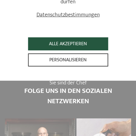
dürfen
Strate abnehmbare Griffe
Ø 20 - 24 cm
Datenschutzbestimmungen
3 Bewertungen
107,90 €
ALLE AKZEPTIEREN
PERSONALISIEREN
Sie sind der Chef
FOLGE UNS IN DEN SOZIALEN
NETZWERKEN