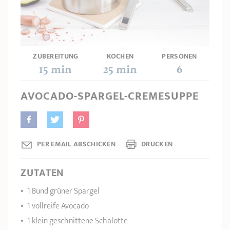
PRODUKTBERATER
Seitengriffe
Ofenform - Bräter
Wasserbadeinsätze
Unsere Auswahl
Marmelade
REZEPTE UND TIPPS
ÜBER UNS
Pflege
Weiteres Zubehör
ZUBEREITUNG
KOCHEN
PERSONEN
KOLLEKTIONEN
15 min
25 min
6
STORE-FINDER
AVOCADO-SPARGEL-CREMESUPPE
KONTAKT
PER EMAIL ABSCHICKEN
DRUCKEN
ZUTATEN
1 Bund grüner Spargel
1 vollreife Avocado
1 klein geschnittene Schalotte