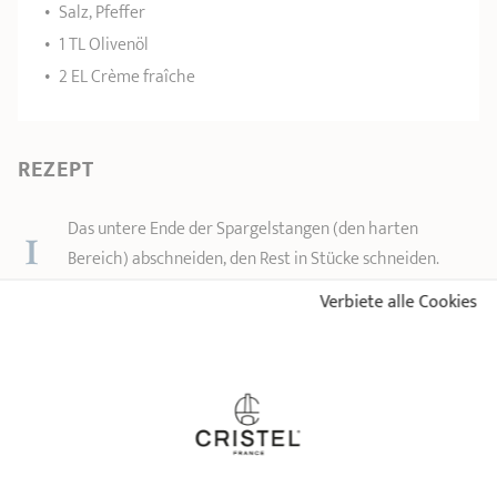
Salz, Pfeffer
1 TL Olivenöl
2 EL Crème fraîche
REZEPT
1
Das untere Ende der Spargelstangen (den harten
Bereich) abschneiden, den Rest in Stücke schneiden.
2
Verbiete alle Cookies
Das Olivenöl in der Cristel-Kasserolle bei mittlerer Stufe
erhitzen.
3
Die Schalotten anschwitzen und die Spargelstücke
zugeben.
4
Eine dem doppelten Spargelvolumen entsprechende