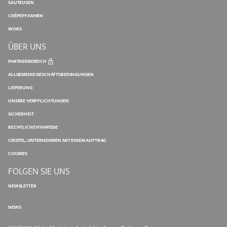
SAUTEUSEN
CRÊPEPFANNEN
WOKS
ÜBER UNS
PARTNERBEREICH
ALLGEMEINE GESCHÄFTSBEDINGUNGEN
LIEFERUNG
UNSERE VERPFLICHTUNGEN
SICHERHEIT
RECHTLICHE HINWEISE
CRISTEL, UNTERNEHMEN MIT EINEM AUFTRAG
COOKIES
FOLGEN SIE UNS
NEWSLETTER
NEWS