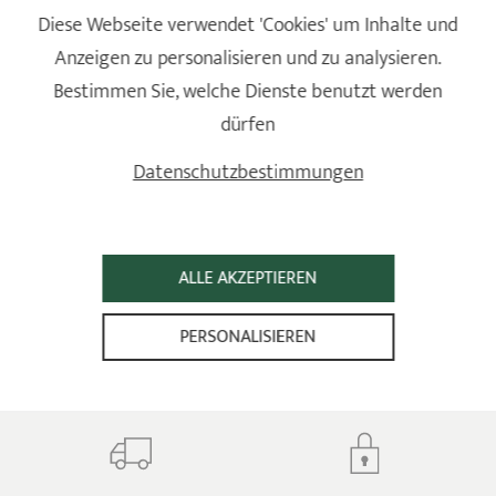
Wassermenge dazugeben und 20 Minuten köcheln lassen.
Diese Webseite verwendet 'Cookies' um Inhalte und
5
Anzeigen zu personalisieren und zu analysieren.
Vom Herd nehmen und das Fruchtfleisch der Avocado
Bestimmen Sie, welche Dienste benutzt werden
hinzufügen, anschließend im Mixer pürieren.
7
dürfen
Abschmecken und die Crème fraîche zugeben.
Datenschutzbestimmungen
ALLE AKZEPTIEREN
PERSONALISIEREN
30 JAHRE GARANTIE
GEGEN HERSTELLUNGSFEHLER
Gegen alle Fabrikationsfehler