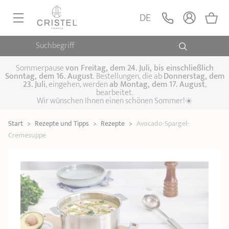
DE
Suchbegriff
PFANNEN, SAUTEUSEN
KOCHTÖPFE, SCHMORTÖPFE
Sommerpause
von
Freitag, dem 24. Juli, bis einschließlich
Sonntag, dem 16. August
. Bestellungen, die ab
Donnerstag, dem
23. Juli
, eingehen, werden
ab Montag, dem 17. August
,
DAMFPAUFSÄTZE
bearbeitet.
Pfannen
Wir wünschen Ihnen einen schönen Sommer!☀️
Sauteusen
Crêpepfannen
KÜCHENHELFER
Schmortöpfe,
Start
>
Rezepte und Tipps
>
Rezepte
>
Avocado-Spargel-
Kochtöpfe
Suppentöpfe
SPEZIELLE KÜCHENUTENSILIEN
Fleischtöpfe
Cremesuppe
Dämpfaufsätze
Schnellkochtöpfe
KAFFEE UND TEE
Woks
ZUBEHÖR, PFLEGE
Topfsets
Kochgeschirr Set
Plancha-
Couscous-Töpfe
Nudeltöpfe
IDEEN & GESCHENKKARTEN
Grillplatten
Wasserkessel
Espressokocher
Teekannen
Stiel- und
Deckel
Praktische Küche