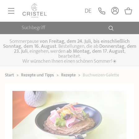
DE
Suchbegriff
PFANNEN, SAUTEUSEN
KOCHTÖPFE, SCHMORTÖPFE
Sommerpause
von
Freitag, dem 24. Juli, bis einschließlich
Sonntag, dem 16. August
. Bestellungen, die ab
Donnerstag, dem
23. Juli
, eingehen, werden
ab Montag, dem 17. August
,
DAMFPAUFSÄTZE
bearbeitet.
Pfannen
Wir wünschen Ihnen einen schönen Sommer!☀️
Sauteusen
Crêpepfannen
KÜCHENHELFER
Schmortöpfe,
Start
>
Rezepte und Tipps
>
Rezepte
>
Buchweizen-Galette
Kochtöpfe
Suppentöpfe
SPEZIELLE KÜCHENUTENSILIEN
Fleischtöpfe
Dämpfaufsätze
Schnellkochtöpfe
KAFFEE UND TEE
Woks
ZUBEHÖR, PFLEGE
Topfsets
Kochgeschirr Set
Plancha-
Couscous-Töpfe
Nudeltöpfe
IDEEN & GESCHENKKARTEN
Grillplatten
Wasserkessel
Espressokocher
Teekannen
Stiel- und
Deckel
Praktische Küche