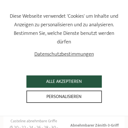
Tipp
: Mit Salat und einem Glas Cidre servieren.
Diese Webseite verwendet 'Cookies' um Inhalte und
Anzeigen zu personalisieren und zu analysieren.
FÜR DIESES REZEPT BUCHWEIZEN-GALETTE
Bestimmen Sie, welche Dienste benutzt werden
VERWENDETE CRISTEL-PRODUKTE.
dürfen
Datenschutzbestimmungen
ALLE AKZEPTIEREN
PERSONALISIEREN
Edelstahlpfanne mit
Antihaftbeschichtung
Casteline abnehmbare Griffe
Abnehmbarer Zénith-3-Griff
Ø 20 - 22 - 24 - 26 - 28 - 30 -