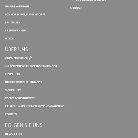
UNSERE AUSWAHL
SITEMAP
SCHMORTÖPFE, FLEISCHTÖPFE
SAUTEUSEN
CRÊPEPFANNEN
WOKS
ÜBER UNS
PARTNERBEREICH
ALLGEMEINE GESCHÄFTSBEDINGUNGEN
LIEFERUNG
UNSERE VERPFLICHTUNGEN
SICHERHEIT
RECHTLICHE HINWEISE
CRISTEL, UNTERNEHMEN MIT EINEM AUFTRAG
COOKIES
FOLGEN SIE UNS
NEWSLETTER