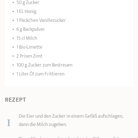
50 g Zucker
1 EL Honig
1 Päckchen Vanillezucker
6 g Backpulver
15 cl Milch
1 Bio-Limette
2 Prisen Zimt
100 g Zucker zum Bestreuen
1 Liter Öl zum Frittieren
REZEPT
1
Die Eier und den Zucker in einem Gefäß aufschlagen,
dann die Milch zugeben.