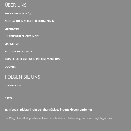
ÜBER UNS
PARTNERBEREICH
ALLGEMEINE GESCHÄFTSBEDINGUNGEN
LIEFERUNG
UNSERE VERPFLICHTUNGEN
SICHERHEIT
RECHTLICHE HINWEISE
CRISTEL, UNTERNEHMEN MIT EINEM AUFTRAG
COOKIES
FOLGEN SIE UNS
NEWSLETTER
NEWS
13/11/2025 - Edelstahl reinigen : hartnäckige braune Flecken entfernen
Die Pflege Ihres Kochgeschirrs ist von entscheidender Bedeutung, um seine Langlebigkeit zu...