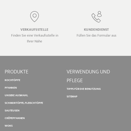
VERKAUFSSTELLE
KUNDENDIENST
Finden Sie eine Verkaufsstelle in
Füllen Sie das Formular aus
Ihrer Nähe
PRODUKTE
VERWENDUNG UND
PFLEGE
KOCHTÖPFE
PFANNEN
TIPPS FÜR DIE BENUTZUNG
UNSERE AUSWAHL
SITEMAP
SCHMORTÖPFE, FLEISCHTÖPFE
SAUTEUSEN
CRÊPEPFANNEN
WOKS