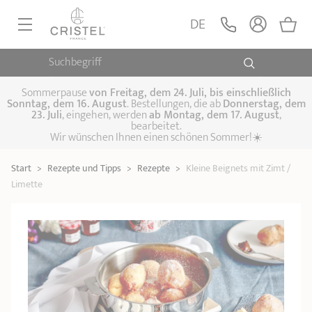
DE
Suchbegriff
PFANNEN, SAUTEUSEN
KOCHTÖPFE, SCHMORTÖPFE
Sommerpause
von
Freitag, dem 24. Juli, bis einschließlich
Sonntag, dem 16. August
. Bestellungen, die ab
Donnerstag, dem
23. Juli
, eingehen, werden
ab Montag, dem 17. August
,
DAMFPAUFSÄTZE
bearbeitet.
Pfannen
Wir wünschen Ihnen einen schönen Sommer!☀️
Sauteusen
Crêpepfannen
KÜCHENHELFER
Schmortöpfe,
Start
>
Rezepte und Tipps
>
Rezepte
>
Kleine Beignets mit Zimt /
Kochtöpfe
Suppentöpfe
SPEZIELLE KÜCHENUTENSILIEN
Fleischtöpfe
Limette
Dämpfaufsätze
Schnellkochtöpfe
KAFFEE UND TEE
Woks
ZUBEHÖR, PFLEGE
Topfsets
Kochgeschirr Set
Plancha-
Couscous-Töpfe
Nudeltöpfe
IDEEN & GESCHENKKARTEN
Grillplatten
Wasserkessel
Espressokocher
Teekannen
Stiel- und
Deckel
Praktische Küche