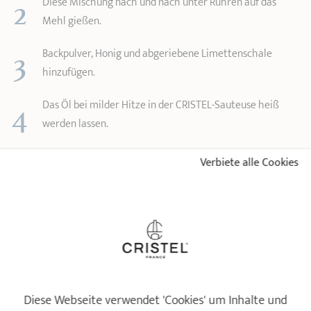
2
Diese Mischung nach und nach unter Rühren auf das
Mehl gießen.
3
Backpulver, Honig und abgeriebene Limettenschale
hinzufügen.
4
Das Öl bei milder Hitze in der CRISTEL-Sauteuse heiß
werden lassen.
5
1 Löffel Teig in das Öl geben und goldgelb ausbacken,
Verbiete alle Cookies
dabei ab und zu wenden.
6
Den Vorgang wiederholen, bis der Teig aufgebraucht ist,
dann die Beignets zum Abtropfen auf Küchenkrepp legen.
7
Die Beignets in der Zucker-Zimt-Mischung wälzen.
Diese Webseite verwendet 'Cookies' um Inhalte und
FÜR DIESES REZEPT KLEINE BEIGNETS MIT