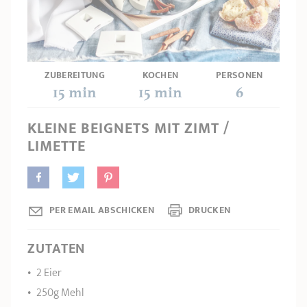
PRODUKTBERATER
Seitengriffe
Ofenform - Bräter
Wasserbadeinsätze
Unsere Auswahl
Marmelade
REZEPTE UND TIPPS
ÜBER UNS
Pflege
Weiteres Zubehör
ZUBEREITUNG
KOCHEN
PERSONEN
KOLLEKTIONEN
15 min
15 min
6
STORE-FINDER
KLEINE BEIGNETS MIT ZIMT /
LIMETTE
KONTAKT
PER EMAIL ABSCHICKEN
DRUCKEN
ZUTATEN
2 Eier
250g Mehl