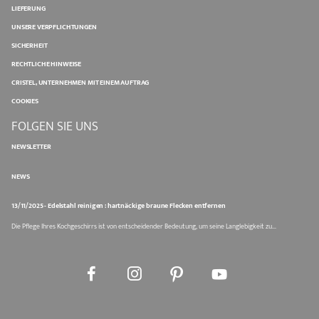
LIEFERUNG
UNSERE VERPFLICHTUNGEN
SICHERHEIT
RECHTLICHE HINWEISE
CRISTEL, UNTERNEHMEN MIT EINEM AUFTRAG
COOKIES
FOLGEN SIE UNS
NEWSLETTER
NEWS
13/11/2025 - Edelstahl reinigen : hartnäckige braune Flecken entfernen
Die Pflege Ihres Kochgeschirrs ist von entscheidender Bedeutung, um seine Langlebigkeit zu...