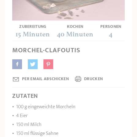
PRODUKTBERATER
Seitengriffe
Ofenform - Bräter
Wasserbadeinsätze
Unsere Auswahl
Marmelade
REZEPTE UND TIPPS
ZUBEREITUNG
KOCHEN
PERSONEN
ÜBER UNS
Pflege
Weiteres Zubehör
15 Minuten
40 Minuten
4
KOLLEKTIONEN
MORCHEL-CLAFOUTIS
STORE-FINDER
KONTAKT
PER EMAIL ABSCHICKEN
DRUCKEN
ZUTATEN
100 g eingeweichte Morcheln
4 Eier
150 ml Milch
150 ml flüssige Sahne