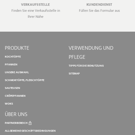
VERKAUFSSTELLE
KUNDENDIENST
Finden Sie eine Verkaufsstelle in
Füllen Sie das Formular aus
Ihrer Nähe
PRODUKTE
VERWENDUNG UND
PFLEGE
KOCHTÖPFE
PFANNEN
TIPPS FÜR DIE BENUTZUNG
UNSERE AUSWAHL
SITEMAP
SCHMORTÖPFE, FLEISCHTÖPFE
SAUTEUSEN
CRÊPEPFANNEN
WOKS
ÜBER UNS
PARTNERBEREICH
ALLGEMEINE GESCHÄFTSBEDINGUNGEN