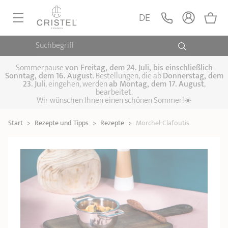
DE
Suchbegriff
PFANNEN, SAUTEUSEN
KOCHTÖPFE, SCHMORTÖPFE
Sommerpause
von
Freitag, dem 24. Juli, bis einschließlich
Sonntag, dem 16. August
. Bestellungen, die ab
Donnerstag, dem
23. Juli
, eingehen, werden
ab Montag, dem 17. August
,
DAMFPAUFSÄTZE
bearbeitet.
Pfannen
Wir wünschen Ihnen einen schönen Sommer!☀️
Sauteusen
Crêpepfannen
KÜCHENHELFER
Schmortöpfe,
Start
>
Rezepte und Tipps
>
Rezepte
>
Morchel-Clafoutis
Kochtöpfe
Suppentöpfe
SPEZIELLE KÜCHENUTENSILIEN
Fleischtöpfe
Dämpfaufsätze
Schnellkochtöpfe
KAFFEE UND TEE
Woks
ZUBEHÖR, PFLEGE
Topfsets
Kochgeschirr Set
Plancha-
Couscous-Töpfe
Nudeltöpfe
IDEEN & GESCHENKKARTEN
Grillplatten
Wasserkessel
Espressokocher
Teekannen
Stiel- und
Deckel
Praktische Küche