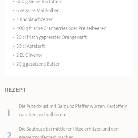
600 g kleine Kartoffeln
6 gegarte Maiskolben
2 Knoblauchzehen
400 g frische Cranberries oder Preiselbeeren
20 cl frisch gepresster Orangensaft
30 cl Apfelsaft
2 EL Olivenöl
20 g gesalzene Butter
REZEPT
1
Die Putenbrust mit Salz und Pfeffer würzen. Kartoffeln
waschen und halbieren.
2
Die Sauteuse bei mittlerer Hitze erhitzen und den
Wassertropfentest machen.