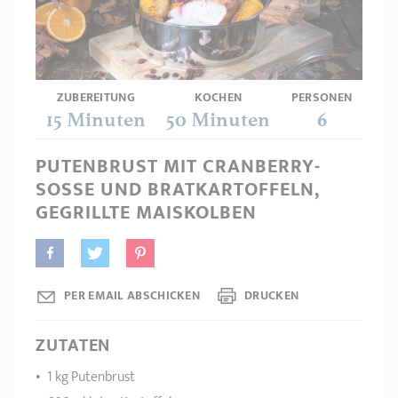
PRODUKTBERATER
Seitengriffe
Ofenform - Bräter
Wasserbadeinsätze
Unsere Auswahl
Marmelade
REZEPTE UND TIPPS
ÜBER UNS
Pflege
Weiteres Zubehör
ZUBEREITUNG
KOCHEN
PERSONEN
KOLLEKTIONEN
15 Minuten
50 Minuten
6
STORE-FINDER
PUTENBRUST MIT CRANBERRY-
SOSSE UND BRATKARTOFFELN, G
KONTAKT
EGRILLTE MAISKOLBEN
PER EMAIL ABSCHICKEN
DRUCKEN
ZUTATEN
1 kg Putenbrust