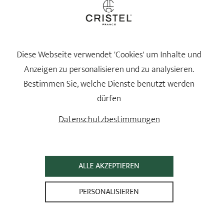
Fleisch und Kartoffeln aus dem Backofen nehmen und 15
7
Minuten ruhen lassen, dann das Fleisch in Scheiben
schneiden und mit der Soße servieren.
Tipp:
Bestreichen Sie die Maiskolben mit Ahornsirup für
Diese Webseite verwendet 'Cookies' um Inhalte und
eine süß-salzige Note.
Anzeigen zu personalisieren und zu analysieren.
Bestimmen Sie, welche Dienste benutzt werden
FÜR DIESES REZEPT PUTENBRUST MIT
dürfen
CRANBERRY-SOSSE UND BRATKARTOFFELN, G
EGRILLTE MAISKOLBEN VERWENDETE C
Datenschutzbestimmungen
RISTEL-PRODUKTE.
ALLE AKZEPTIEREN
PERSONALISIEREN