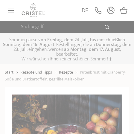
DE
Suchbegriff
PFANNEN, SAUTEUSEN
KOCHTÖPFE, SCHMORTÖPFE
Sommerpause
von
Freitag, dem 24. Juli, bis einschließlich
Sonntag, dem 16. August
. Bestellungen, die ab
Donnerstag, dem
23. Juli
, eingehen, werden
ab Montag, dem 17. August
,
DAMFPAUFSÄTZE
bearbeitet.
Pfannen
Wir wünschen Ihnen einen schönen Sommer!☀️
Sauteusen
Crêpepfannen
KÜCHENHELFER
Schmortöpfe,
Start
>
Rezepte und Tipps
>
Rezepte
>
Putenbrust mit Cranberry-
Kochtöpfe
Suppentöpfe
SPEZIELLE KÜCHENUTENSILIEN
Fleischtöpfe
Soße und Bratkartoffeln, gegrillte Maiskolben
Dämpfaufsätze
Schnellkochtöpfe
KAFFEE UND TEE
Woks
ZUBEHÖR, PFLEGE
Topfsets
Kochgeschirr Set
Plancha-
Couscous-Töpfe
Nudeltöpfe
IDEEN & GESCHENKKARTEN
Grillplatten
Wasserkessel
Espressokocher
Teekannen
Stiel- und
Deckel
Praktische Küche