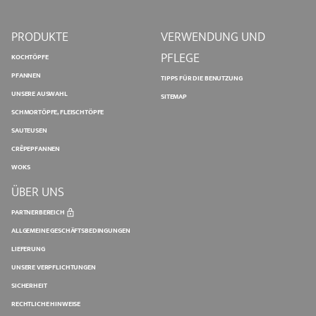
PRODUKTE
VERWENDUNG UND
PFLEGE
KOCHTÖPFE
PFANNEN
TIPPS FÜR DIE BENUTZUNG
UNSERE AUSWAHL
SITEMAP
SCHMORTÖPFE, FLEISCHTÖPFE
SAUTEUSEN
CRÊPEPFANNEN
WOKS
ÜBER UNS
PARTNERBEREICH
ALLGEMEINE GESCHÄFTSBEDINGUNGEN
LIEFERUNG
UNSERE VERPFLICHTUNGEN
SICHERHEIT
RECHTLICHE HINWEISE