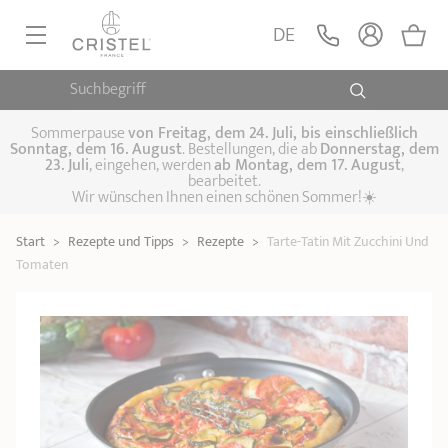
DE
Suchbegriff
PFANNEN, SAUTEUSEN
KOCHTÖPFE, SCHMORTÖPFE
Sommerpause
von
Freitag, dem 24. Juli, bis einschließlich
Sonntag, dem 16. August
. Bestellungen, die ab
Donnerstag, dem
23. Juli
, eingehen, werden
ab Montag, dem 17. August
,
DAMFPAUFSÄTZE
bearbeitet.
Pfannen
Wir wünschen Ihnen einen schönen Sommer!☀️
Sauteusen
Crêpepfannen
KÜCHENHELFER
Schmortöpfe,
Start
>
Rezepte und Tipps
>
Rezepte
>
Tarte-Tatin Mit Zucchini Und
Kochtöpfe
Suppentöpfe
SPEZIELLE KÜCHENUTENSILIEN
Fleischtöpfe
Tomaten
Dämpfaufsätze
Schnellkochtöpfe
KAFFEE UND TEE
Woks
ZUBEHÖR, PFLEGE
Topfsets
Kochgeschirr Set
Plancha-
Couscous-Töpfe
Nudeltöpfe
IDEEN & GESCHENKKARTEN
Grillplatten
Wasserkessel
Espressokocher
Teekannen
Stiel- und
Deckel
Praktische Küche