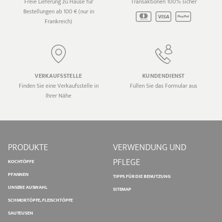
Freie Lieferung zu Hause für
Transaktionen 100% sicher
Bestellungen ab 100 € (nur in
Frankreich)
VERKAUFSSTELLE
KUNDENDIENST
Finden Sie eine Verkaufsstelle in
Füllen Sie das Formular aus
Ihrer Nähe
PRODUKTE
VERWENDUNG UND
PFLEGE
KOCHTÖPFE
PFANNEN
TIPPS FÜR DIE BENUTZUNG
UNSERE AUSWAHL
SITEMAP
SCHMORTÖPFE, FLEISCHTÖPFE
SAUTEUSEN