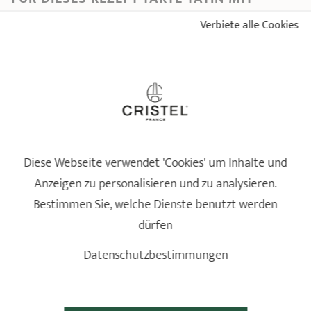
ZUCCHINI UND TOMATEN VERWENDETE
Verbiete alle Cookies
CRISTEL-PRODUKTE.
Diese Webseite verwendet 'Cookies' um Inhalte und
Anzeigen zu personalisieren und zu analysieren.
Bestimmen Sie, welche Dienste benutzt werden
Edelstahlpfanne
dürfen
abnehmbare Griffe
Casteline abnehmbare Griffe
Abnehmbarer Griff aus
Datenschutzbestimmungen
Ø 20 - 22 - 24 - 26 - 28 - 30 -
Massivholz
32 cm
Casteline
165 Bewertungen
36 Bewertungen