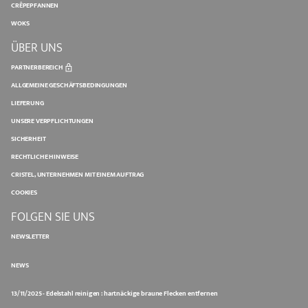
CRÊPEPFANNEN
WOKS
ÜBER UNS
PARTNERBEREICH
ALLGEMEINE GESCHÄFTSBEDINGUNGEN
LIEFERUNG
UNSERE VERPFLICHTUNGEN
SICHERHEIT
RECHTLICHE HINWEISE
CRISTEL, UNTERNEHMEN MIT EINEM AUFTRAG
COOKIES
FOLGEN SIE UNS
NEWSLETTER
NEWS
13/11/2025 - Edelstahl reinigen : hartnäckige braune Flecken entfernen