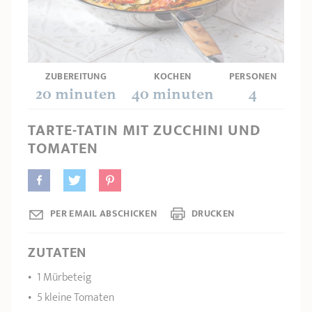
PRODUKTBERATER
Seitengriffe
Ofenform - Bräter
Wasserbadeinsätze
Unsere Auswahl
Marmelade
REZEPTE UND TIPPS
ÜBER UNS
Pflege
Weiteres Zubehör
ZUBEREITUNG
KOCHEN
PERSONEN
KOLLEKTIONEN
20 minuten
40 minuten
4
STORE-FINDER
TARTE-TATIN MIT ZUCCHINI UND
TOMATEN
KONTAKT
PER EMAIL ABSCHICKEN
DRUCKEN
ZUTATEN
1 Mürbeteig
5 kleine Tomaten