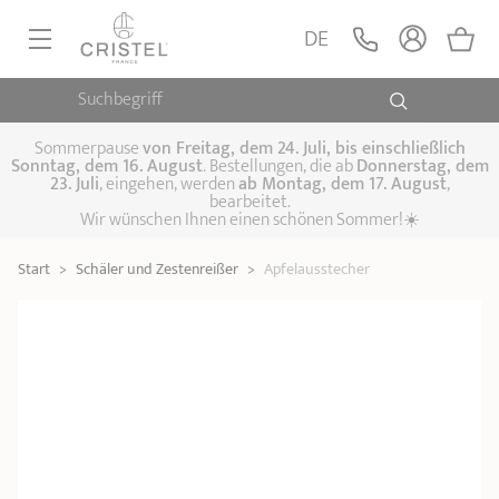
Apfelausstecher
LEGEN
DE
19,90 €
POC - Kleine Küchenhelfer
Suchbegriff
PFANNEN, SAUTEUSEN
KOCHTÖPFE, SCHMORTÖPFE
Sommerpause
von
Freitag, dem 24. Juli, bis einschließlich
Sonntag, dem 16. August
. Bestellungen, die ab
Donnerstag, dem
23. Juli
, eingehen, werden
ab Montag, dem 17. August
,
DAMFPAUFSÄTZE
bearbeitet.
Pfannen
Wir wünschen Ihnen einen schönen Sommer!☀️
Sauteusen
Crêpepfannen
KÜCHENHELFER
Schmortöpfe,
Start
>
Schäler und Zestenreißer
>
Apfelausstecher
Kochtöpfe
Suppentöpfe
SPEZIELLE KÜCHENUTENSILIEN
Fleischtöpfe
Dämpfaufsätze
Schnellkochtöpfe
KAFFEE UND TEE
Woks
ZUBEHÖR, PFLEGE
Topfsets
Kochgeschirr Set
Plancha-
Couscous-Töpfe
Nudeltöpfe
IDEEN & GESCHENKKARTEN
Grillplatten
Wasserkessel
Espressokocher
Teekannen
Stiel- und
Deckel
Praktische Küche