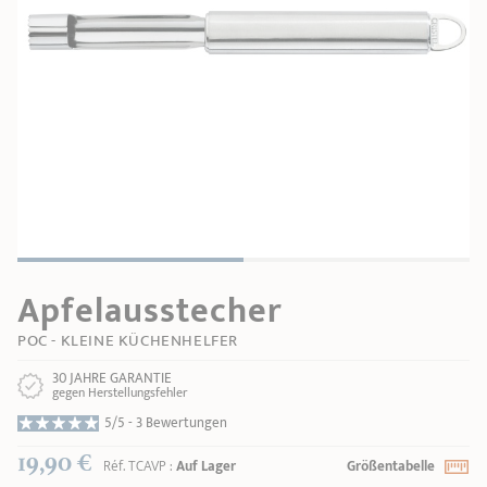
PRODUKTBERATER
Seitengriffe
Ofenform - Bräter
Wasserbadeinsätze
Unsere Auswahl
Marmelade
REZEPTE UND TIPPS
ÜBER UNS
Pflege
Weiteres Zubehör
KOLLEKTIONEN
STORE-FINDER
KONTAKT
Apfelausstecher
POC - KLEINE KÜCHENHELFER
30 JAHRE GARANTIE
gegen Herstellungsfehler
5/5 -
3 Bewertungen
19,90 €
Réf.
TCAVP
:
Auf Lager
Größentabelle