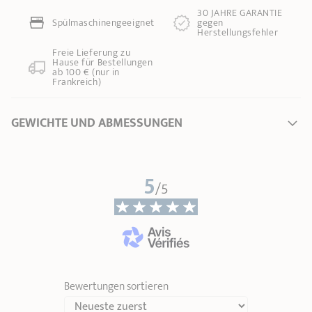
30 JAHRE GARANTIE
Spülmaschinengeeignet
gegen
Herstellungsfehler
Freie Lieferung zu
Hause für Bestellungen
ab 100 € (nur in
Frankreich)
GEWICHTE UND ABMESSUNGEN
Ø Durchmesser *
2 cm
5
Länge
24,00 cm
/5
Gesamthöhe
2,80 cm
Grifflänge
13,00 cm
Gewicht
0,10 kg
* Dimensionen des Oberteils des Produktes (vom Innenrand bis zum Innenrand)
Bewertungen sortieren