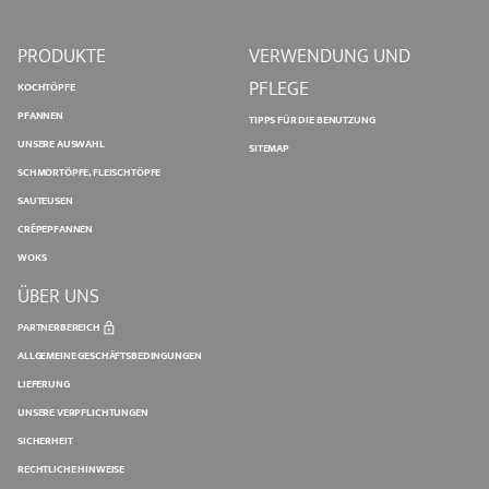
PRODUKTE
VERWENDUNG UND
PFLEGE
KOCHTÖPFE
PFANNEN
TIPPS FÜR DIE BENUTZUNG
UNSERE AUSWAHL
SITEMAP
SCHMORTÖPFE, FLEISCHTÖPFE
SAUTEUSEN
CRÊPEPFANNEN
WOKS
ÜBER UNS
PARTNERBEREICH
ALLGEMEINE GESCHÄFTSBEDINGUNGEN
LIEFERUNG
UNSERE VERPFLICHTUNGEN
SICHERHEIT
RECHTLICHE HINWEISE