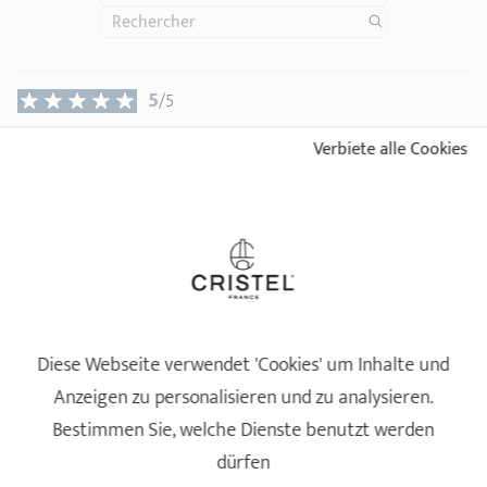
5
/5
Trés bien
Verbiete alle Cookies
Betreffende Referenz: TCAVP - Apfelausstecher - Ø 2 cm
Bewertung vom
10/10/2025
nach einer Bestellung am 26/09/2025 von
LUC ET
MARTINE D
5
/5
Conforme
Betreffende Referenz: TCAVP - Apfelausstecher - Ø 2 cm
Bewertung vom
28/12/2024
nach einer Bestellung am 18/12/2024 von
THIBAUT R
Diese Webseite verwendet 'Cookies' um Inhalte und
5
/5
Anzeigen zu personalisieren und zu analysieren.
Parfais
Bestimmen Sie, welche Dienste benutzt werden
Betreffende Referenz: TCAVP - Apfelausstecher - Ø 2 cm
Bewertung vom
28/05/2023
nach einer Bestellung am 15/05/2023 von
dürfen
ANONYMOUS A