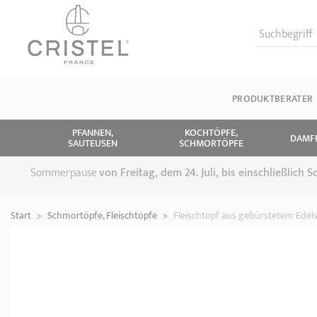
Suchbegriff
PRODUKTBERATER
PFANNEN,
KOCHTÖPFE,
DAMF
SAUTEUSEN
SCHMORTÖPFE
Sommerpause
von
Freitag, dem 24. Juli, bis einschließlich
Start
>
Schmortöpfe, Fleischtöpfe
>
Fleischtopf aus gebürstetem Edels