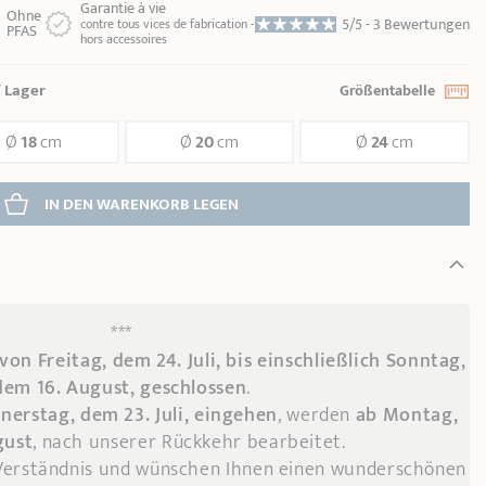
Garantie à vie
Ohne
5/5 -
3 Bewertungen
contre tous vices de fabrication -
PFAS
hors accessoires
 Lager
Größentabelle
Ø
18
cm
Ø
20
cm
Ø
24
cm
IN DEN WARENKORB 
LEGEN
***
von Freitag, dem 24. Juli, bis einschließlich Sonntag,
dem 16. August, geschlossen
.
nerstag, dem 23. Juli, eingehen
, werden
ab Montag,
gust
, nach unserer Rückkehr bearbeitet.
 Verständnis und wünschen Ihnen einen wunderschönen