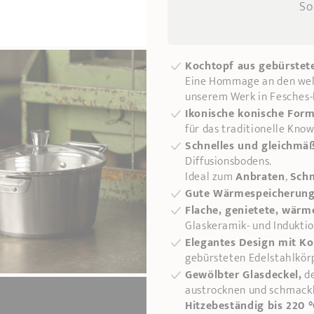
So
Kochtopf aus gebürstete
Eine Hommage an den welt
unserem Werk in Fesches-
Ikonische konische For
für das traditionelle Kno
Schnelles und gleichmä
Diffusionsbodens.
Ideal zum
Anbraten
,
Sch
Gute Wärmespeicherung
Flache, genietete, wärm
Glaskeramik- und Indukti
Elegantes Design mit Ko
gebürsteten Edelstahlkör
Gewölbter Glasdeckel,
de
austrocknen und schmackh
Hitzebeständig bis 220 °