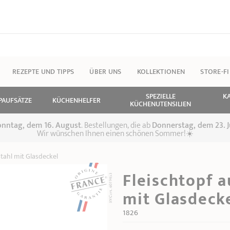
REZEPTE UND TIPPS
ÜBER UNS
KOLLEKTIONEN
STORE-F
SPEZIELLE
K
PAUFSÄTZE
KÜCHENHELFER
KÜCHENUTENSILIEN
 Sonntag, dem 16. August
. Bestellungen, die ab
Donnerstag, dem 23. J
Wir wünschen Ihnen einen schönen Sommer!☀️
tahl mit Glasdeckel
Fleischtopf 
mit Glasdeck
1826