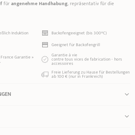
uf
für
angenehme Handhabung
, repräsentativ für die
eßlich Induktion
Backofengeeignet (bis 300°C)
Geeignet für Backofengrill
Garantie à vie
e France Garantie »
contre tous vices de fabrication - hors
.
accessoires
Freie Lieferung zu Hause für Bestellungen
ab 100 € (nur in Frankreich)
NGEN