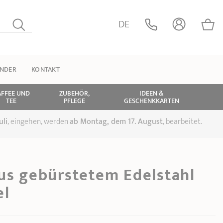
DE
INDER
KONTAKT
AFFEE UND
ZUBEHÖR,
IDEEN &
TEE
PFLEGE
GESCHENKKARTEN
uli
, eingehen, werden
ab Montag, dem 17. August
, bearbeitet.
aus gebürstetem Edelstahl
el