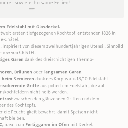
mmer sowie erholsame Ferien!
***
m Edelstahl mit Glasdeckel.
weit ersten tiefgezogenen Kochtopf, entstanden 1826 in
le-Châtel.
m
, inspiriert von diesem zweihundertjährigen Utensil, Sinnbild
w-how von CRISTEL.
ßiges Garen
dank des dreischichtigen Thermo-
moren
,
Bräunen
oder
langsamen Garen
.
 beim Servieren
dank des Korpus aus 18/10-Edelstahl.
eisolierende Griffe
aus poliertem Edelstahl, die auf
onskochfeldern nicht heiß werden.
ntrast
zwischen den glänzenden Griffen und dem
per des Kochtopfs.
r die Feuchtigkeit bewahrt, damit Speisen nicht
aft bleiben.
C,
ideal zum
Fertiggaren im Ofen
mit Deckel.