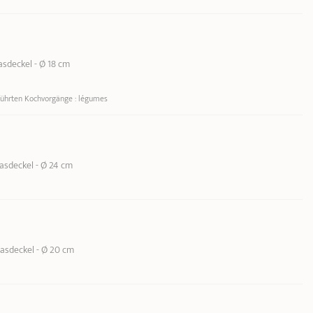
asdeckel - Ø 18 cm
führten Kochvorgänge : légumes
asdeckel - Ø 24 cm
lasdeckel - Ø 20 cm