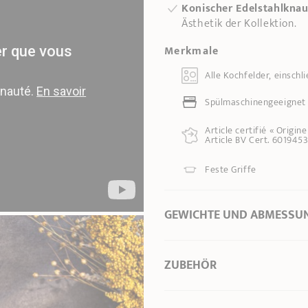
Konischer Edelstahlkna
Ästhetik der Kollektion.
Merkmale
Alle Kochfelder, einschli
Spülmaschinengeeignet
Article certifié « Origin
Article BV Cert. 6019453
Feste Griffe
GEWICHTE UND ABMESSU
Ø Durchmesser *
16 cm
ZUBEHÖR
Ø Boden
12,50 cm
Länge
24,30 cm