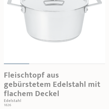
PRODUKTBERATER
Seitengriffe
Ofenform - Bräter
Wasserbadeinsätze
Unsere Auswahl
Marmelade
REZEPTE UND TIPPS
ÜBER UNS
Pflege
Weiteres Zubehör
KOLLEKTIONEN
STORE-FINDER
KONTAKT
Fleischtopf aus
gebürstetem Edelstahl mit
flachem Deckel
Edelstahl
1826