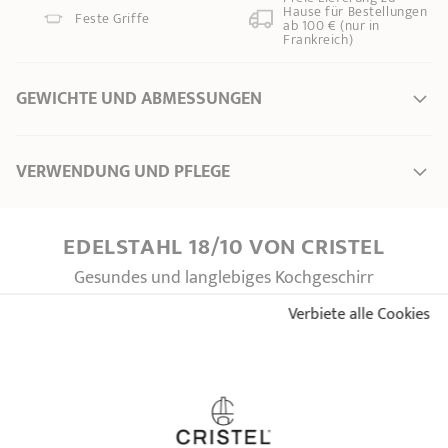
Hause für Bestellungen
Feste Griffe
ab 100 € (nur in
Frankreich)
GEWICHTE UND ABMESSUNGEN
Ø Durchmesser *
16 cm
VERWENDUNG UND PFLEGE
* Dimensionen des Oberteils des Produktes (vom Innenrand bis zum Innenrand)
EDELSTAHL 18/10 VON CRISTEL
Gesundes und langlebiges Kochgeschirr
Stellen Sie die Kochplatte auf
volle Leistung
.
Verbiete alle Cookies
⚠️ Geben Sie
Salz oder Brühwürfel
erst beim Kochen
hinzu.
Stellen Sie Ihre Kochplatte auf
2/3 der maximalen
Leistung
:
Kochplatte bis 12: Stufe 9