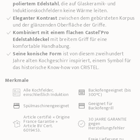
poliertem Edelstahl
, die auf Glaskeramik- und
Induktionskochfeldern keine Wärme leiten.
Eleganter Kontrast
zwischen dem gebürsteten Korpus
und der glänzenden Oberfläche der Griffe.
Kombiniert mit einem flachen Castel’Pro
Edelstahldeckel
mit breitem Griff für eine
komfortable Handhabung.
Seine konische Form
ist von diesem zweihundert
Jahre alten Kochgeschirr inspiriert, einem Symbol für
das historische Know-how von CRISTEL.
Merkmale
Alle Kochfelder,
Backofengeeignet (bis
einschließlich Induktion
300°C)
Geeignet für
Spülmaschinengeeignet
Backofengrill
Article certifié « Origine
30 JAHRE GARANTIE
France Garantie »
gegen
Article BV Cert.
Herstellungsfehler
6019453.
Freie Lieferung zu