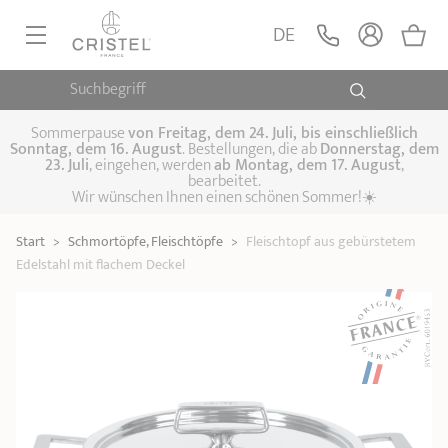
gebürstetem
Edelstahl mit flachem
LEGEN
DE
131,00 €
Deckel
Edelstahl
1826
Suchbegriff
PFANNEN, SAUTEUSEN
KOCHTÖPFE, SCHMORTÖPFE
Sommerpause
von
Freitag, dem 24. Juli, bis einschließlich
Sonntag, dem 16. August
. Bestellungen, die ab
Donnerstag, dem
23. Juli
, eingehen, werden
ab Montag, dem 17. August
,
DAMFPAUFSÄTZE
bearbeitet.
Pfannen
Wir wünschen Ihnen einen schönen Sommer!☀️
Sauteusen
Crêpepfannen
KÜCHENHELFER
Schmortöpfe,
Start
>
Schmortöpfe, Fleischtöpfe
>
Fleischtopf aus gebürstetem
Kochtöpfe
Suppentöpfe
SPEZIELLE KÜCHENUTENSILIEN
Fleischtöpfe
Edelstahl mit flachem Deckel
Dämpfaufsätze
Schnellkochtöpfe
KAFFEE UND TEE
Woks
ZUBEHÖR, PFLEGE
Topfsets
Kochgeschirr Set
Plancha-
Couscous-Töpfe
Nudeltöpfe
IDEEN & GESCHENKKARTEN
Grillplatten
Wasserkessel
Espressokocher
Teekannen
Stiel- und
Deckel
Praktische Küche