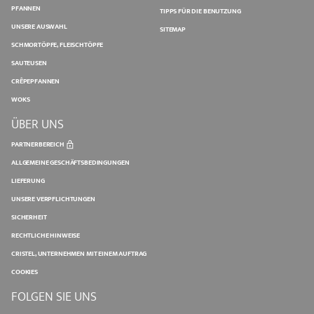
PFANNEN
TIPPS FÜR DIE BENUTZUNG
UNSERE AUSWAHL
SITEMAP
SCHMORTÖPFE, FLEISCHTÖPFE
SAUTEUSEN
CRÊPEPFANNEN
WOKS
ÜBER UNS
PARTNERBEREICH
ALLGEMEINE GESCHÄFTSBEDINGUNGEN
LIEFERUNG
UNSERE VERPFLICHTUNGEN
SICHERHEIT
RECHTLICHE HINWEISE
CRISTEL, UNTERNEHMEN MIT EINEM AUFTRAG
COOKIES
FOLGEN SIE UNS