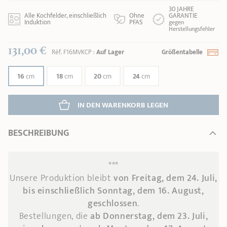
30 JAHRE
Alle Kochfelder, einschließlich
Ohne
GARANTIE
Induktion
PFAS
gegen
Herstellungsfehler
131,00 €
Réf.
F16MVKCP
:
Auf Lager
Größentabelle
16
cm
18
cm
20
cm
24
cm
IN DEN WARENKORB 
LEGEN
BESCHREIBUNG
***
Unsere Produktion bleibt
von Freitag, dem 24. Juli,
bis einschließlich Sonntag, dem 16. August,
geschlossen
.
Bestellungen, die
ab Donnerstag, dem 23. Juli,