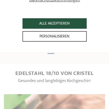
Datenschutzbestimmungen
Bonjour Aline,
Nous vous remercions du temps consacré à nous donner
votre avis.
Nous vous invitons à contacter notre SAV concernant les
ALLE AKZEPTIEREN
traces noires.
L'équipe Cristel
PERSONALISIEREN
1
2
EDELSTAHL 18/10 VON CRISTEL
Gesundes und langlebiges Kochgeschirr