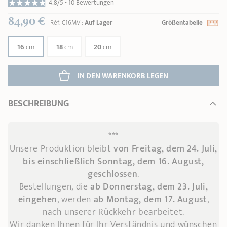
4.8/5 -
10 Bewertungen
84,90 €
Réf.
C16MV
:
Auf Lager
Größentabelle
16
cm
18
cm
20
cm
IN DEN WARENKORB 
LEGEN
BESCHREIBUNG
***
Unsere Produktion bleibt
von Freitag, dem 24. Juli,
bis einschließlich Sonntag, dem 16. August,
geschlossen
.
Bestellungen, die
ab Donnerstag, dem 23. Juli,
eingehen
, werden
ab Montag, dem 17. August
,
nach unserer Rückkehr bearbeitet.
Wir danken Ihnen für Ihr Verständnis und wünschen