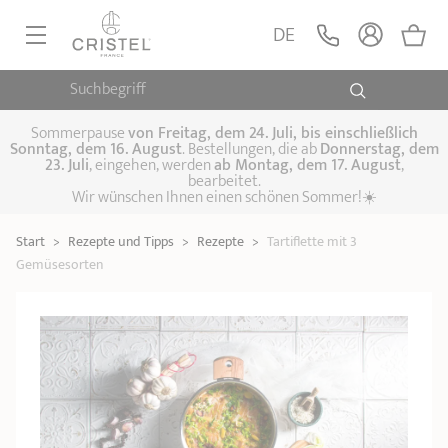
DE
Suchbegriff
PFANNEN, SAUTEUSEN
KOCHTÖPFE, SCHMORTÖPFE
Sommerpause
von
Freitag, dem 24. Juli, bis einschließlich
Sonntag, dem 16. August
. Bestellungen, die ab
Donnerstag, dem
23. Juli
, eingehen, werden
ab Montag, dem 17. August
,
DAMFPAUFSÄTZE
bearbeitet.
Pfannen
Wir wünschen Ihnen einen schönen Sommer!☀️
Sauteusen
Crêpepfannen
KÜCHENHELFER
Schmortöpfe,
Start
>
Rezepte und Tipps
>
Rezepte
>
Tartiflette mit 3
Kochtöpfe
Suppentöpfe
SPEZIELLE KÜCHENUTENSILIEN
Fleischtöpfe
Gemüsesorten
Dämpfaufsätze
Schnellkochtöpfe
KAFFEE UND TEE
Woks
ZUBEHÖR, PFLEGE
Topfsets
Kochgeschirr Set
Plancha-
Couscous-Töpfe
Nudeltöpfe
IDEEN & GESCHENKKARTEN
Grillplatten
Wasserkessel
Espressokocher
Teekannen
Stiel- und
Deckel
Praktische Küche