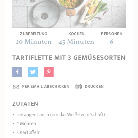
PRODUKTBERATER
Seitengriffe
Ofenform - Bräter
Wasserbadeinsätze
Unsere Auswahl
Marmelade
REZEPTE UND TIPPS
ÜBER UNS
Pflege
Weiteres Zubehör
ZUBEREITUNG
KOCHEN
PERSONEN
KOLLEKTIONEN
20 Minuten
45 Minuten
6
STORE-FINDER
TARTIFLETTE MIT 3 GEMÜSESORTEN
KONTAKT
PER EMAIL ABSCHICKEN
DRUCKEN
ZUTATEN
5 Stangen Lauch (nur das Weiße vom Schaft)
4 Möhren
3 Kartoffeln