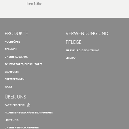
Ihrer Nähe
PRODUKTE
VERWENDUNG UND
PFLEGE
KOCHTÖPFE
PFANNEN
TIPPS FÜR DIE BENUTZUNG
UNSERE AUSWAHL
SITEMAP
SCHMORTÖPFE, FLEISCHTÖPFE
SAUTEUSEN
CRÊPEPFANNEN
WOKS
ÜBER UNS
PARTNERBEREICH
ALLGEMEINE GESCHÄFTSBEDINGUNGEN
LIEFERUNG
UNSERE VERPFLICHTUNGEN