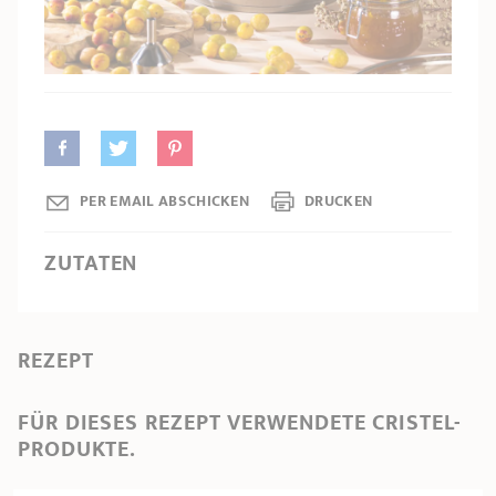
PRODUKTBERATER
Seitengriffe
Ofenform - Bräter
Wasserbadeinsätze
Unsere Auswahl
Marmelade
REZEPTE UND TIPPS
ÜBER UNS
Pflege
Weiteres Zubehör
KOLLEKTIONEN
STORE-FINDER
PER EMAIL ABSCHICKEN
DRUCKEN
KONTAKT
ZUTATEN
REZEPT
FÜR DIESES REZEPT VERWENDETE CRISTEL-
PRODUKTE.