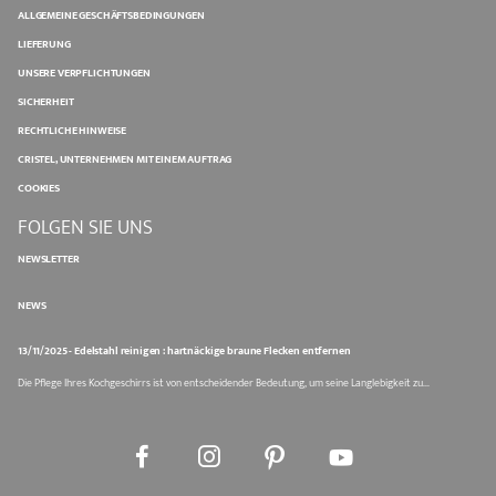
ALLGEMEINE GESCHÄFTSBEDINGUNGEN
LIEFERUNG
UNSERE VERPFLICHTUNGEN
SICHERHEIT
RECHTLICHE HINWEISE
CRISTEL, UNTERNEHMEN MIT EINEM AUFTRAG
COOKIES
FOLGEN SIE UNS
NEWSLETTER
NEWS
13/11/2025 - Edelstahl reinigen : hartnäckige braune Flecken entfernen
Die Pflege Ihres Kochgeschirrs ist von entscheidender Bedeutung, um seine Langlebigkeit zu...