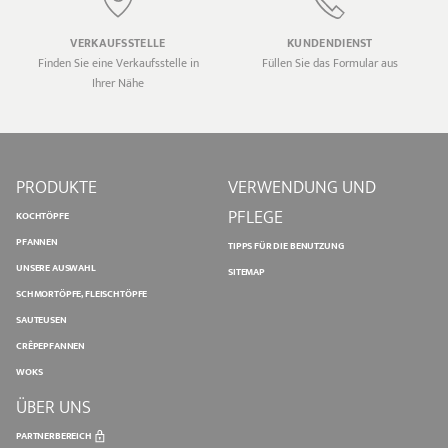
VERKAUFSSTELLE
KUNDENDIENST
Finden Sie eine Verkaufsstelle in
Füllen Sie das Formular aus
Ihrer Nähe
PRODUKTE
VERWENDUNG UND
PFLEGE
KOCHTÖPFE
PFANNEN
TIPPS FÜR DIE BENUTZUNG
UNSERE AUSWAHL
SITEMAP
SCHMORTÖPFE, FLEISCHTÖPFE
SAUTEUSEN
CRÊPEPFANNEN
WOKS
ÜBER UNS
PARTNERBEREICH