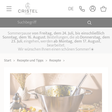
DE
Suchbegriff
PFANNEN, SAUTEUSEN
KOCHTÖPFE, SCHMORTÖPFE
Sommerpause
von
Freitag, dem 24. Juli, bis einschließlich
Sonntag, dem 16. August
. Bestellungen, die ab
Donnerstag, dem
23. Juli
, eingehen, werden
ab Montag, dem 17. August
,
DAMFPAUFSÄTZE
bearbeitet.
Pfannen
Wir wünschen Ihnen einen schönen Sommer!☀️
Sauteusen
Crêpepfannen
KÜCHENHELFER
Schmortöpfe,
Start
>
Rezepte und Tipps
>
Rezepte
>
Kochtöpfe
Suppentöpfe
SPEZIELLE KÜCHENUTENSILIEN
Fleischtöpfe
Dämpfaufsätze
Schnellkochtöpfe
KAFFEE UND TEE
Woks
ZUBEHÖR, PFLEGE
Topfsets
Kochgeschirr Set
Plancha-
Couscous-Töpfe
Nudeltöpfe
IDEEN & GESCHENKKARTEN
Grillplatten
Wasserkessel
Espressokocher
Teekannen
Stiel- und
Deckel
Praktische Küche