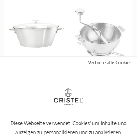
Verbiete alle Cookies
Große Tafelrunde
Passiermühle mit
Sortimentsergänzung
abnehmbarem Griff
Ø 34 - 40 cm
Sortimentsergänzung
6 Bewertungen
10 Bewertungen
229,90 €
124,90 €
Diese Webseite verwendet 'Cookies' um Inhalte und
IN DEN WARENKORB 
LEGEN
IN DEN WARENKORB 
LEGEN
Anzeigen zu personalisieren und zu analysieren.